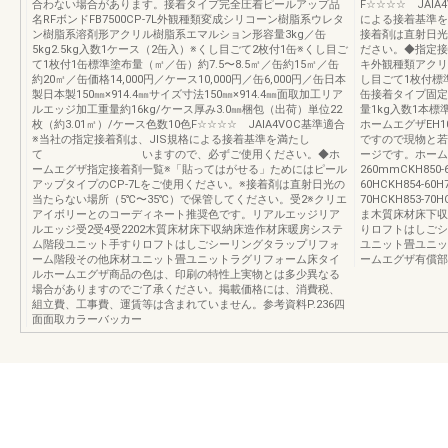
合わない場合があります。接着タイプ完全圧着ピールアップ品
F☆☆☆☆ JAI
名RFボンドFB7500CP-7L外観種類変成シリコーン樹脂系ウレタ
による接着基準を
ン樹脂系溶剤形アクリル樹脂系エマルション形容量3kg／缶
接着剤は直射日光
5kg2.5kg入数1ケース（2缶入）※くし目ごて2枚付1缶※くし目ご
ださい。◆指定接
て1枚付1缶標準塗布量（㎡／缶）約7.5〜8.5㎡／缶約15㎡／缶
キ外観種類アクリ
約20㎡／缶価格14,000円／ケース10,000円／缶6,000円／缶日本
し目ごて1枚付標準
製日本製150㎜×914.4㎜サイズ寸法150㎜×914.4㎜面取加工リア
缶接着タイプ固定
ルエッジ加工重量約16kg/ケース厚み3.0㎜梱包（出荷）単位22
量1kg入数1本標
枚（約3.01㎡）/ケース色数10色F☆☆☆☆ JAIA4VOC基準適合
ホームエグザEH10
※当社の指定接着剤は、JIS規格による接着基準を満たし
ですので現物と若
て いますので、必ずご使用ください。◆ホ
ージです。ホーム
ームエグザ指定接着剤一覧※「貼ってはがせる」ためにはピール
260mmCKH850-6
アップタイプのCP-7Lをご使用ください。※接着剤は直射日光の
60HCKH854-60H
当たらない場所（5℃〜35℃）で保管してください。受2※クリエ
70HCKH853-7
アイボリーとのコーディネート推奨色です。リアルエッジリア
ま木質床材床下収
ルエッジ受2受4受2202木質床材床下収納床造作材床暖房システ
りロフトはしごシ
ム階段ユニット手すりロフトはしごシーリングタラップリフォ
ユニット畳ユニッ
ーム階段その他床材ユニット畳ユニットラグリフォーム床タイ
ームエグザ有償部
ルホームエグザ商品の色は、印刷の特性上実物とは多少異なる
場合がありますのでご了承ください。掲載価格には、消費税、
組立費、工事費、運賃等は含まれていません。参考資料P.236四
面面取カラーバッカー