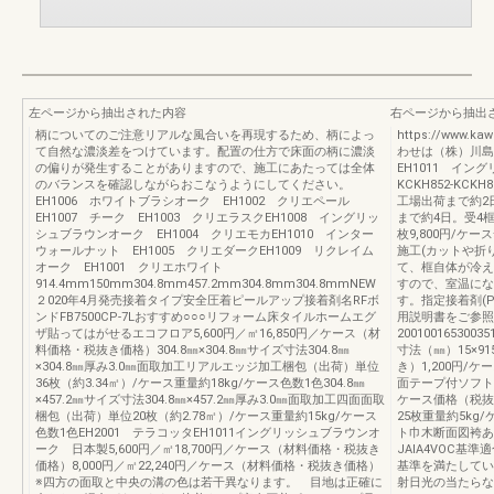
左ページから抽出された内容
右ページから抽出
柄についてのご注意リアルな風合いを再現するため、柄によっ
https://www.
て自然な濃淡差をつけています。配置の仕方で床面の柄に濃淡
わせは（株）川島
の偏りが発生することがありますので、施工にあたっては全体
EH1011 イング
のバランスを確認しながらおこなうようにしてください。
KCKH852-KCK
EH1006 ホワイトブラシオーク EH1002 クリエペール
工場出荷まで約2
EH1007 チーク EH1003 クリエラスクEH1008 イングリッ
まで約4日。受4框
シュブラウンオーク EH1004 クリエモカEH1010 インター
枚9,800円/ケ
ウォールナット EH1005 クリエダークEH1009 リクレイム
施工(カットや折
オーク EH1001 クリエホワイト
て、框自体が冷え
914.4mm150mm304.8mm457.2mm304.8mm304.8mmNEW
すので、室温にな
２020年4月発売接着タイプ安全圧着ピールアップ接着剤名RFボ
す。指定接着剤(
ンドFB7500CP-7Lおすすめ○○○リフォーム床タイルホームエグ
用説明書をご参照
ザ貼ってはがせるエコフロア5,600円／㎡16,850円／ケース（材
200100165300
料価格・税抜き価格）304.8㎜×304.8㎜サイズ寸法304.8㎜
寸法（㎜）15×91
×304.8㎜厚み3.0㎜面取加工リアルエッジ加工梱包（出荷）単位
き）1,200円/ケ
36枚（約3.34㎡）/ケース重量約18kg/ケース色数1色304.8㎜
面テープ付ソフト巾
×457.2㎜サイズ寸法304.8㎜×457.2㎜厚み3.0㎜面取加工四面面取
ケース価格（税抜き）
梱包（出荷）単位20枚（約2.78㎡）/ケース重量約15kg/ケース
25枚重量約5kg/
色数1色EH2001 テラコッタEH1011イングリッシュブラウンオ
ト巾木断面図袴あ
ーク 日本製5,600円／㎡18,700円／ケース（材料価格・税抜き
JAIA4VOC基
価格）8,000円／㎡22,240円／ケース（材料価格・税抜き価格）
基準を満たしてい
※四方の面取と中央の溝の色は若干異なります。 目地は正確に
射日光の当たらな