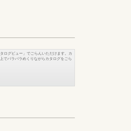
タログビュー」でごらんいただけます。カ
b上でパラパラめくりながらカタログをごら