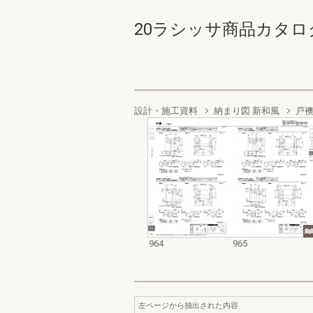
20ラシッサ商品カタログ 96
設計・施工資料
納まり図 新和風
戸
964
965
左ページから抽出された内容