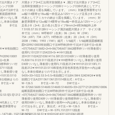
寸法片開きドア
片開きドア2×4工法用洋室側開き▼…開口寸法片開きドア2×4工
シング付枠
法用和室側開きケーシング付枠ケーシング付枠代表としてアミ
法)A寸法B寸法
カケの納まり図を掲載しています。（mm）対象壁厚畳寄せ12
662横断面図標準枠
㎜幅114畳寄せ18㎜幅ー枠見込み125ケーシング足長さ8（2×4）
準枠ツバなし薄
代表としてアミカケの納まり図を掲載しています。（mm）対
なし本体仕様納
象壁厚畳寄せ12㎜幅114畳寄せ18㎜幅ー枠見込み125ケーシング
6.5 B寸法
足長さ8（2×4）足の長さL型タイプ8mm2×4用368縦枠上枠
7.5105.57.55.512枠ケーシング溝詳細図片開きドア サイズ/基
本寸法（mm）W呼称07（在来）06（2×4）W（DW）
差
754（697）734（677）H呼称20（在来）20（2×4）H（DH）
2038（1986）1993（1941）縮尺：1/6縮尺：1/6縦断面図横断面
図H209G10003有効開口寸法W呼称(枠外寸法)A寸法B寸法<在来
W4.5DW▼W有効開口
>07(754)627.5682<2×4>06(734)607.5662標準枠ツバ付薄沓摺り
使用FL15123111254233<5>▼HH12段差
07H209G10001
2DH311102422103614116.58123.51DX枠ツバ付薄沓摺り使用
法<在来
FL826116.5123.5111段差212▼HH標準枠ツバなし薄沓摺り使用
2横断面図標準枠ツバ付
DX枠ツバなし薄沓摺り使用FL11段差212▼HH10123.5110FL11
7111段差
段差212▼HH10123.5110和室色洋室色和室色洋室色※<>内は縁
なし薄沓摺り使
なし本体仕様納まりの寸法を示します。
10133.5110
5435<33>1022.53.5<5.5>有効開口寸法B4.5W4.524DW24▼W有
本体仕様納まりの
効開口寸法A23113611361251514算出式：A寸法＝
 B寸法＝Ｗ
W−126.5 B寸法＝W−72 DW寸法＝
W−57260.5600.514600.514600.5146035<33>22771212H209G10006
段差
縦断面図有効開口寸法W呼称(枠外寸法)A寸法B寸法<在来
2.53.5[5.5]1212
>07(754)627.5682<2×4>06(734)607.5662横断面図標準枠ツバ付
薄沓摺り使用DX枠ツバ付薄沓摺り使用標準枠ツバなし薄沓摺り
141414代表としてア
使用DX枠ツバなし薄沓摺り使用※<>内は縁なし本体仕様納まり
象壁厚畳寄せ
の寸法を示します。算出式：A寸法＝W−126.5 B寸法＝
W−72 DW寸法＝W−57FL151231112段差
2∼147148∼152153∼175
2116.58123.50.51▼HHDH241431122103612段差