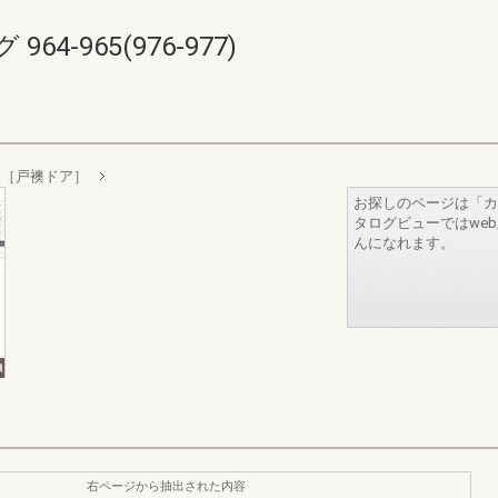
4-965(976-977)
襖［戸襖ドア］
お探しのページは「カ
タログビューではwe
んになれます。
右ページから抽出された内容