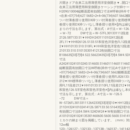
片開きドア在来工法用薄壁用洋室側開き▼…開口
在来工法用薄壁用和室側開きケーシング付枠ケー
H209G10004縦断面図有効開口寸法W呼称(枠外寸
<在来>07(754)627.5682<2×4>06(734)607.5
ツバ付薄沓摺り使用DX枠ツバ付薄沓摺り使用標
沓摺り使用DX枠ツバなし薄沓摺り使用※[]内は縁
まりの寸法を示します。算出式：A寸法＝Ｗ−12
＝Ｗ−72 DW寸法＝W−57FL301331112段差
2126.587133.51▼HHDH2431110102412段差
2FL11▼HH826126.5133.51和室色洋室色FL12段
2▼HH10133.510.510FL▼HH和室色洋室色12段差
210133.510.51013530141212有効開口寸法
B106635[33]7[9]4.522.56623435[33]7[9]4.5
寸法
A242410241010240.514600.5146011146011146
縦断面図有効開口寸法W呼称(枠外寸法)A寸法B寸
>07(754)627.5682<2×4>06(734)607.566
薄沓摺り使用DX枠ツバ付薄沓摺り使用FL826133.5
212▼HH標準枠ツバなし薄沓摺り使用DX枠ツバ
用FL11段差212▼HH10133.5110FL11段差212▼HH
和室色126.5洋室色和室色洋室色※[]内は縁なし
寸法を示します。算出式：A寸法＝Ｗ−126.5
−72 DW寸法＝
W−5726FL301331112642335[33]3[5]10▼HH12
211DH32410102414126.587133.50.516435[33]102
有効開口寸法B4.5W4.524DW24▼W有効開口寸法
A101010241024135301460600.5600.5600.5
ミカケの納まり図を掲載しています。（mm）対
12㎜幅
123∼126127∼132133∼137138∼160137∼14114