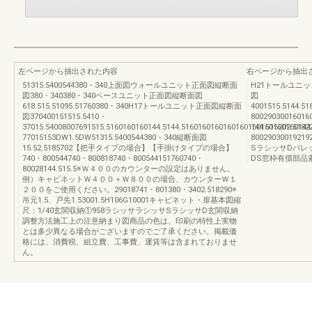
左ページから抽出された内容
右ページから抽出
51315.5400544380・340上面図ウォールユニット正面図縦断面
H21トールユニット正
図380・340380・340ベースユニット正面図縦断面図
図
618.515.51095.51760380・340H17トールユニット正面図縦断面
4001515.5144.5
図370400151515.5410・
800290300160
37015.54008007691515.5160160160144.5144.5160160160160160160160160160144
144.515202.518
77015153DW1.5DW51315.5400544380・340縦断面図
80029030019
15.52.5185702【把手タイプの場合】【手掛けタイプの場合】
SラシッサDパレ
740・800544740・800818740・800544151760740・
DS窓枠有償部品
80028144.515.5※Ｗ４００のカウンターの設定はありません。
例）キャビネットＷ４００＋Ｗ８００の場合、カウンターＷ１
２００をご使用ください。29018741・801380・3402.518290※
吊元1.5、戸先1.53001.5H106G10001キャビネット・扉基本図縮
尺：1/40玄関収納①958ラシッサラシッサSラシッサD玄関収納
調整方法施工上の注意納まり図商品の色は、印刷の特性上実物
とは多少異なる場合がございますのでご了承ください。掲載価
格には、消費税、組立費、工事費、運賃等は含まれておりませ
ん。