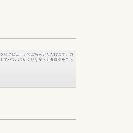
タログビュー」でごらんいただけます。カ
b上でパラパラめくりながらカタログをごら