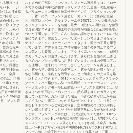
べる形状さま
おすすめ使用部位 マンションリフォーム通風量をコントロー
光パネル ジ
ルできる設計簡単な調整すっきりデザイン安全面への配慮選べ
枠パネル押え採
るバリエーション機能性施工性デザイン性 フリクションステ
室内を明るく
ー 丁番 把手 フランス落とし ガラス 指はさみ防止金
締め付け力を
具・転落防止バー アルミフレーム框698710ストップ機構のあ
実に取り付け
るフリクションステーを装備。最大110度までの間で自由な位置
アクリル系パ
で扉を固定できます。施工後の微調整が簡単な3次元調整機能が
単に取外しが
ついた丁番です。上下・左右・前後の調整がドライバー1本で簡
えやメンテナ
単にできます。豊富なカラーバリエーションでさまざまなイン
.8㎜)1室内用
テリアスタイルにコーディネートできます。同色の丁番も用意
、自然な光を
しています。本体下部には本体が勝手に開くのを防止するフラ
厚感のあるケ
ンス落としを装備しています。アクリル系パネルの他に、6種類
わせて見込み
のガラスからもお選びいただけます。さらに安全性を向上させ
整できます。
るためのオプション部品も用意しています。本体の框部はアル
Ｘ窓／両開き
ミを使用し、従来に比べてすっきりしたデザインを実現しまし
目機能性1採光
た。窓から遠い書斎などの個室に・・窓から離れた暗くなりが
フィット金具
ちな部屋にも、室内窓を設置することで隣室からの光や風を取
商品の色は、印刷
り込むことができます。511シャインニッケルアイアンブラック
ご了承くださ
ダークアンバー指はさみ防止金具透明チェッカーカスミアンテ
賃等は含まれ
ィークエッチングモール転落防止バー※ガラスを選択時には、吹
内用窓一般窓商
き抜けへの使用はお止めください。熱処理を施したガラスを使
ョンP.536特注
用していますが、万が一割れた場合、小さな破片が頭上から落
の注意 ̶納まり図
ちてくるため、怪我につながる恐れがあります。【ご注意】小
さなお子さまのいるご家庭の場合、室内用窓のそばに机や椅子
などの家具を置くとよじ登りから転落事故につながる恐れがあ
ります。プランニング時には、十分注意してください。110°フ
ランス落とし受けNo.特長項目機能性1採光パネルP.785フリクシ
ョンステーP.796フランス落としP.797指はさみ防止金具・転落
防止バーP.79デザイン性2枠P.788把手P.799ガラスP.7910アルミ
フレーム框P.79施工性3ジャストフィット金具P.7811丁番