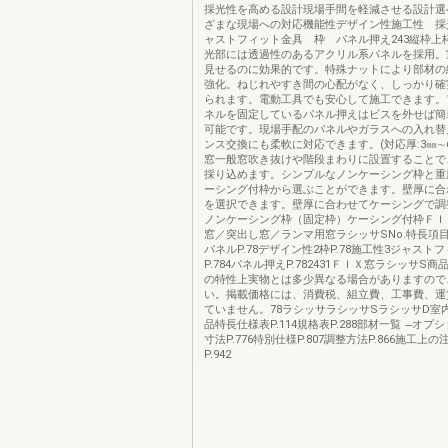
採光性を高める設計現場手間を軽減させる設計選
ざまな現場への対応機能性デザイン性施工性 採
ャストフィット金具 枠 パネル押え243縦枠上
光部には透過性のあるアクリル系パネルを採用。
見せるのに効果的です。特殊ナットにより部材の
強化。ねじれやすき間の心配がなく、しっかり確
られます。電動工具でも安心して施工できます。
ネルを固定しているパネル押えはビスを外せば簡
可能です。現場手配のパネルやガラスへの入れ替
ンス交換にも柔軟に対応できます。(対応厚:3㎜∼6
窓一般窓吹き抜けや階段まわりに設置することで
採り込めます。シンプルなノンケーシング枠と重
ーシング付枠から選ぶことができます。壁厚に合
を選択できます。壁厚に合わせてケーシングで調
ノンケーシング枠（固定枠）ケーシング付枠ＦＩ
窓／突出し窓／ランマ用窓ラシッサSNo.特長項
パネルP.78デザイン性2枠P.78施工性3ジャスト
P.784パネル押えP.782431ＦＩＸ窓ラシッサS
の特性上実物とは多少異なる場合がありますので
い。掲載価格には、消費税、組立費、工事費、運
ていません。78ラシッサラシッサSラシッサD室
品特長仕様表P.114規格表P.288部材一覧 ̶オプシ
寸法P.776特別仕様P.807調整方法P.866施工上
P.942