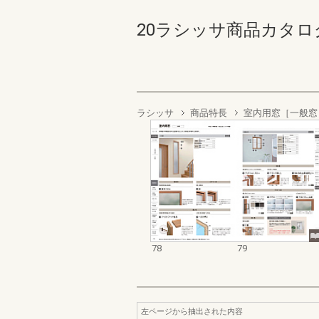
20ラシッサ商品カタログ 78
ラシッサ
商品特長
室内用窓［一般窓
78
79
左ページから抽出された内容