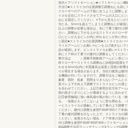
室内ドアソフトモーション■ソフトモーション機
方法①■ストライカの位置調整①調整ねじを回し
クローザーのアームの下面に合うように調整しま
イカを左右にスライドさせてアームの入口にピン
ねじを固定してください。※下から見るとピンが
当たる。5mmを超えてしまうと調整ねじが破損
以上の調整が必要な場合は、先に丁番で建付け調
さい。調整ねじ下がる上がるストライカクローザ
口にピンが入るピンが内に外れるピンが外に外れ
じ固定■ストライカの位置調整■ストライカカバ
ライカアームピンお願い※ピンを上げ過ぎないで
品が破損します。ピンストライカお願い※ストラ
前にドア枠の丁番での建付け調整をしてください
整方法は ）調整手順動画アームピン扉ピン
枠クローザーストライカ調整ねじ[A視][A視]溝を
わせる5mm以内に木質建具は温度と湿度の影響
りが発生する場合があります。当社の建具は建付
る機能が付いていますので、調整方法をご確認
象要 因対 処参 照閉まりきらないアームとス
置ズレ上下方向上下調整でストライカピンの溝と
を合わせてください。上記①参照左右方向アーム
側の面ぎりぎりにピンが通過するように合わせて
記②参照極端に強い換気扇や風が吹いている・換
る。・強風が入ってこないように窓を閉める。−
ーとストライカが接触している丁番の上下調整で
ください。建付け調整を参照P.854P.855ドア本
丁番の建付調整を行なった上で、ストライカの調
ください。改善されない場合、ドア本体の交換が
付け調整を参照P.854P.855P.854ソフトモーシ
856調整方法②ラシッサラシッサSラシッサD調