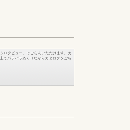
タログビュー」でごらんいただけます。カ
b上でパラパラめくりながらカタログをごら