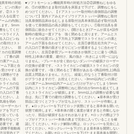
能異常時の対処
■ソフトモーション機能異常時の対処方法②②調整ねじをゆる
て、ピンの溝が
め、①の状態のまま取付治具を床面まで下げて、調整ねじをし
す。②ストラ
めつけてください。【ドアストッパー取付時の扉側部品の調整
が入る位置で
について】室内ドアみえナイゾウドアストッパー調整ねじ取付
アームの内側に
治具扉側部品床ゆるむしまる扉取付治具本体部品必ず取付治具
します。5mm
を使って扉側部品の高さ調節をしてください。①取付治具を扉
整をしてくだ
側部品に嵌合させてください。(開けるとき)アームが戻る※誤作
ースライド入
動時の復帰は一度ドアを 強く閉めると戻ります。アームとス
る入口ピンね
トライカの位置ズレ上下方向上下調整でストライカピンの溝と
ーの取付けスト
アームの下面を合わせてください。左頁①参照左右方向アーム
ください。 部
の入口の丁番側の面ぎりぎりにピンが通過するように合わせて
イカの位置調整
ください。左頁②参照ブレーキの効きが個所ごとに違う−(商品
。（丁番の調
特性上)本体の重量、建付け、風の強さ・向きにより同一にはな
の溝アーム上
りません。−ブレーキが全く効かないダンパーの破損クローザー
アーム下面と合
の交換が必要です。−ストライカピンの破損ストライカピンの交
を受けやすく反
換が必要です。−強く閉めると丁番部があおる−(商品特性上)商品
け調整ができ
品質上問題ありません。ただし、繰返し行なうと丁番取付け部
ください。現
がグラつきますので、お控えください。−3mm以内ピンの溝ピ
トライカの位
ンの溝アーム3mm以内アームピンだけが下がってしまう5mm
アームの下面
以内にストライカピン調整時にねじ部の出が5mmを超えてしま
の入口の丁番
うとストライカピンが破損します。5mm以上の調整が必要な場
ください。上
合は、先に丁番での建付け調整をしてください。●扉本体が受け
気扇を弱め
部品に近づくとフラップが立ち上がり、ストッパーが作動しま
クローザーカバ
す。●ロックレバーを下げてロック状態にすると扉本体を開いた
ドアを下げて
状態で維持します。※扉本体の開く速度が速すぎると作動しなか
体が反っている
ったり、部品が破損するおそれがあります。※ロックの際はフラ
整を行なって
ップがドアストッパー本体の奥まで完全に入っていることを確
必要です。建
認してください。※ロック解除の際は、ロックレバーを完全に上
ョン調整手順動画
げてください。※ロックレバーを下げたまま扉本体を開閉しない
整方法室内ドア
でください。お願い※ロックレバーを下げたまま扉本体を開閉し