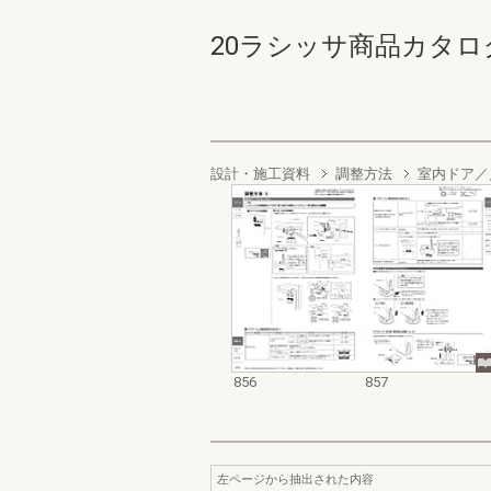
20ラシッサ商品カタログ 85
設計・施工資料
調整方法
室内ドア／
856
857
左ページから抽出された内容