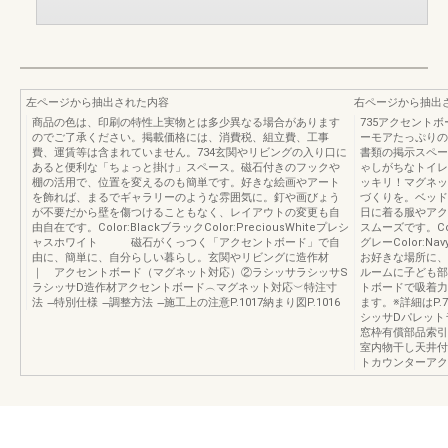
左ページから抽出された内容
右ページから抽出
商品の色は、印刷の特性上実物とは多少異なる場合があります
735アクセント
のでご了承ください。掲載価格には、消費税、組立費、工事
ーモアたっぷりの
費、運賃等は含まれていません。734玄関やリビングの入り口に
書類の掲示スペー
あると便利な「ちょっと掛け」スペース。磁石付きのフックや
ゃしがちなトイレ
棚の活用で、位置を変えるのも簡単です。好きな絵画やアート
ッキリ！マグネッ
を飾れば、まるでギャラリーのような雰囲気に。釘や画びょう
づくりを。ベッド
が不要だから壁を傷つけることもなく、レイアウトの変更も自
日に着る服やアク
由自在です。Color:BlackブラックColor:PreciousWhiteプレシ
スムーズです。Colo
ャスホワイト 磁石がくっつく「アクセントボード」で自
グレーColor:N
由に、簡単に、自分らしい暮らし。玄関やリビングに造作材
お好きな場所に、
｜ アクセントボード（マグネット対応）②ラシッサラシッサS
ルームに子ども部
ラシッサD造作材アクセントボード︵マグネット対応︶特注寸
トボードで吸着力
法 ̶特別仕様 ̶調整方法 ̶施工上の注意P.1017納まり図P.1016
ます。※詳細はP.
シッサDパレット
窓枠有償部品索引
室内物干し天井付
トカウンターアク