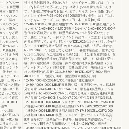
り）HPJシー
特注寸法対応腰壁の部材のうち、ジョイナーに関しては、4mタ
Jシート腰壁用
イプを特注寸法対応いたします｡※発注は2本単位でお願いしま
切り縁・幅木コ
す。※発注は2本単位でお願いします。サイズ（㎜）価格（円／
パネルのつな
本）ジョイナー7×35×4060￥4,100掲載以外の特注寸法対応はし
カット済み。
ていません。サイズ（㎜）価格（円／本）腰見切り縁
パネルのつな
12×40×4000￥2,700腰壁用幅木12×60×4000￥3,500腰壁用クッシ
カット済み。
ョン幅木12×63×4000￥5,500腰壁用2段幅木12×60×4000¥6,400特
カットなど現
別仕様対応腰見切り縁、腰壁用幅木のバラ出荷対応いたしま
mmとし、施工
す。腰壁（ジョイナー付デザイン）商品コードに含まれる梱包
ネルを上から
内容を表記しています。腰パネルNZK□023の場合▼パネル4枚が
工時のパネル
入ってます■梱包発送品発注例腰パネルを26枚ご入用の場合は、
。❸腰見切り
NZK□023を「7」発注してください。…要在庫確認品。在庫がな
にパネルを抑
い場合は受注から工場出荷まで約10日。！10…要在庫確認品。在
っかりと角を
庫がない場合は受注から工場出荷まで約15日。！15納期：受注
優れたジョイ
後、約２週間納期：受注後、約２週間部材別規格表腰壁（ジョ
相じゃくりを
イナー付デザイン）部材名姿 図断面形状寸 法商品コード価
、仕上がりに
格／梱包梱包内容腰パネル3×830×440NZK□023¥7,500／梱包
ジョイナー▼パ
4■-0001-MBJP腰見切り縁・腰壁用幅木腰見切り縁
入隅・出隅▼パ
12×40×4000NZK□024¥5,300／梱包各1腰壁用幅木
壁用幅木入隅納
12×60×4000■-0002-MBJP腰見切り縁・腰壁用クッション幅木腰
ナ−腰パネル基
見切り縁12×40×4000NZK□025¥6,900／梱包各1腰壁用クッショ
現場に合わせて対応
ン幅木12×63×4000■-0003-MBJP腰見切り縁・腰壁用2段幅木腰
イン）立面図
見切り縁12×40×4000NZK□004¥7,700／梱包各1腰壁用2段幅木
0910F.L.
12×60×4000■-0004-MBJPジョイナー7×35×820NZK□026¥4,100
ル基準
／梱包4■-0005-MBJP腰壁用出隅縁17×17×820NZK□027¥2,000
パネル…1間
／梱包1■-0006-MBJP腰壁用入隅縁17×17×820NZK□028¥2,000
6本い面4本う
／梱包1■-0007-MBJP腰壁（ジョイナー付デザイン）部材名姿
梱包（4枚／梱
図断面形状寸 法商品コード価格／梱包梱包内容腰壁用コーナ
となります。あ
ーキャップB腰見切り縁用幅木用−−NZK△010¥700／梱包各
※❸腰見切り縁…腰
13440435401.5912531260435401.5912601263.563435401.59126048105