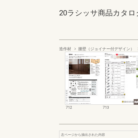
20ラシッサ商品カタログ 71
造作材
腰壁（ジョイナー付デザイン）
712
713
左ページから抽出された内容