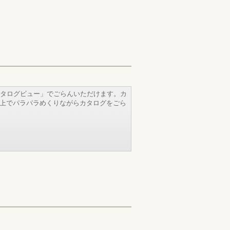
タログビュー」でごらんいただけます。カ
b上でパラパラめくりながらカタログをごら