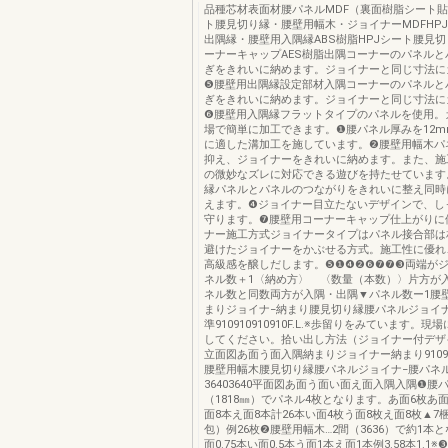
品種芯材表面材腰パネルMDF（裏面樹脂シート貼
ト腰見切り縁・腰壁用幅木・ジョイナーMDFHP
出隅縁・腰壁用入隅縁ABS樹脂HPJシート腰見
ーナーキャップAES樹脂出隅コーナーのパネルと
ぎをきれいに納めます。ジョイナーと同じ寸法に
❺腰壁用出隅縁設定部材入隅コーナーのパネルと
ぎをきれいに納めます。ジョイナーと同じ寸法に
❻腰壁用入隅縁フラットタイプのパネルを使用。
場で簡単に加工できます。❶腰パネル厚みを12
に適した溝加工を施しています。❷腰壁用幅木パ
抑え、ジョイナーをきれいに納めます。また、施
の微妙なズレに対応できる遊びを持たせています
縁パネルとパネルのつながりをきれいに整え同時
えます。❹ジョイナー目立たないデザインで、し
守ります。❼腰壁用コーナーキャップ仕上がりに
ナー施工方式ジョイナータイプはパネル接合部は
避けたジョイナーをかぶせる方式。施工性に優れ
高級感を醸しだします。❺❶❹❷❻❼❼❸両端が
ネル数＋1〈納め方〉 〈数量（本数）〉片方が
ネル数と同数両方が入隅・出隅▼パネル数ー1腰
まりジョイナ−納まり腰見切り縁腰パネルジョイ
準910910910910F.L.※歩留りをみています。
してください。拾い出し方法（ジョイナー付デザ
立面図あ面う面入隅納まりジョイナー納まり91091091
腰壁用幅木腰見切り縁腰パネルジョイナ−腰パネ
36403640平面図あ面う面い面え面入隅入隅❶腰
（1818㎜）でパネル4枚となります。あ面6枚あ面
面8本え面8本計26本い面4枚う面8枚え面8枚▲7
包）例26枚❷腰壁用幅木…2間（3636）で約1本
面0.75本い面0.5本う面1本え面1本例3.58本1.1