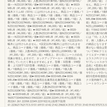
MBJB（¥6,000／箱）入数2NZD□013¥700／個NZD□015¥700／
（¥1,600／箱
個――NZD□013¥700／個■-0019-MBJB（¥1,400／箱）■-0023-
せん。商品コード価
MBJB（¥1,400／箱）■-0019-MBJB（¥1,400／箱）※クッション
（¥1,200／箱
幅木スリム60（5516）には付けられません。商品コード価格／1
コード価格／1個商品
個（価格／1箱）商品コード価格／1個（価格／1箱）商品コード
NZD□216¥1,500
価格／1個（価格／1箱）商品コード価格／1個（価格／1箱）入
MBJB■-0046
数10NZD□027¥600／個NZD□029¥600／個NZD□046¥700／個
箱）商品コード価格
NZD□027¥600／個■-0020-MBJB（¥6,000／箱）■-0024-
NZD△056¥800／
MBJB（¥6,000／箱）■-0027-MBJB（¥7,000／箱）■-0020-
箱）!15662.559574
MBJB（¥6,000／箱）入数2NZD□014¥700／個NZD□016¥700／
発注例入数10の
個――NZD□014¥700／個■-0021-MBJB（¥1,400／箱）■-0025-
には『10』と入
MBJB（¥1,400／箱）■-0021-MBJB（¥1,400／箱）※設定以外の
す。例：入数4→
幅木には付けられません。※設定以外の幅木には付けられませ
の納品となります
ん。商品コード価格／1個（価格／1箱）商品コード価格／1個
庫がない場合は受
（価格／1箱）入数4NZD△030¥300／個NZD△030¥300／個
ついてWA/クリ
（¥1,200／箱）（¥1,200／箱）※構造上、折り目にシートの白化
クリエダークM/
現象が発生しますので、タッチアップマーカー（有償部品）を
エラスクP/クリ
塗布していただく事をおすすめします。型番：32型番：598型
Y/プレシャスホ
番：上1220下1221型番：85商品コード価格／1個商品コード価
品色］※質感を表
格／1個商品コード価格／1個商品コード価格／1個入数
る場合は取付前に
1NZD□402¥1,300／個NZD□403¥1,200／個NZD□404¥2,100／個
サSラシッサDパ
NZD□405¥1,500／個■-0032-MBJB■-0033-MBJB■-0034-
材DS窓枠有償部
MBJB■-0035-MBJB左右兼用左右兼用左右兼用商品コード価格
クス室内物干し天
／1個（価格／1箱）商品コード価格／1個（価格／1箱）商品コ
シートカウンター
ード価格／1個（価格／1箱）入数2NZD□019¥700／個
NZD□020¥700／個NZD□019¥700／個■-0038-MBJB（¥1,400／
箱）■-0039-MBJB（¥1,400／箱）■-0038-MBJB（¥1,400／箱）
9605772040609663.59602261.22258.22249.218.419上段用下段
用2261.261.22358.22349.2231922.8上段用下段用
61.22362176217C5.5151.69151.6142.2142.2960C4.3151.37151.3143.9143.9757C5.51