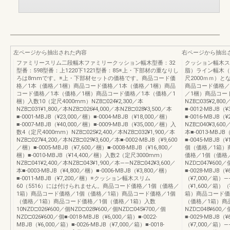
左ページから抽出された内容
右ページから抽出
ファミリースリム二段幅木ファミリークッション幅木型番：32
クッション幅木ス
型番：598型番：上1220下1221型番：85※上・下部材の重なりし
脂）ライン幅木（木
ろは8mmです。※上・下部材セットの価格です。商品コード価
尺2000ｍｍ）
格／1本（価格／1梱）商品コード価格／1本（価格／1梱）商品
商品コード価格／
コード価格／1本（価格／1梱）商品コード価格／1本（価格／1
／1梱）商品コード
梱）入数10（定尺4000mm）NZB□024¥2,300／本
NZB□035¥2,800
NZB□031¥1,800／本NZB□026¥4,000／本NZB□028¥3,500／本
■-0012-MBJB（
■-0001-MBJB（¥23,000／梱）■-0004-MBJB（¥18,000／梱）
■-0016-MBJB（
■-0007-MBJB（¥40,000／梱）■-0009-MBJB（¥35,000／梱）入
NZB□040¥3,600
数4（定尺4000mm）NZB□025¥2,400／本NZB□032¥1,900／本
本■-0013-MBJB
NZB□027¥4,200／本NZB□029¥3,600／本■-0002-MBJB（¥9,600
■-0045-MBJ
／梱）■-0005-MBJB（¥7,600／梱）■-0008-MBJB（¥16,800／
個（価格／1箱）
梱）■-0010-MBJB（¥14,400／梱）入数2（定尺3000mm）
価格／1個（価格
NZB□041¥2,400／本NZB□043¥1,900／本――NZB□042¥3,600／
NZD□047¥600／
本■-0003-MBJB（¥4,800／梱）■-0006-MBJB（¥3,800／梱）
■-0028-MBJB（
■-0011-MBJB（¥7,200／梱）※クッション幅木スリム
（¥7,000／箱）―
60（5516）には付けられません。商品コード価格／1個（価格／
（¥1,600／箱）
1箱）商品コード価格／1個（価格／1箱）商品コード価格／1個
箱）商品コード価
（価格／1箱）商品コード価格／1個（価格／1箱）入数
（価格／1箱）商
10NZD□026¥600／個NZD□028¥600／個NZD□045¥700／個
NZD□048¥600／
NZD□026¥600／個■-0018-MBJB（¥6,000／箱）■-0022-
■-0029-MBJB（
MBJB（¥6,000／箱）■-0026-MBJB（¥7,000／箱）■-0018-
（¥7,000／箱）―