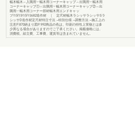
幅木幅木︵入隅用︶幅木用コーナーキャップ︵出隅用︶幅木用
コーナーキャップ①︵出隅用︶幅木用コーナーキャップ②︵出
隅用︶幅木用コーナー部材幅木用エンドキャッ
プ!15!15!15!15682造作材 ｜ 定尺材幅木ラシッサラシッサSラ
シッサD造作材定尺材特注寸法 ̶特別仕様 ̶調整方法 ̶施工上の
注意P.870納まり図P.992商品の色は、印刷の特性上実物とは多
少異なる場合がありますのでご了承ください。掲載価格には、
消費税、組立費、工事費、運賃等は含まれていません。