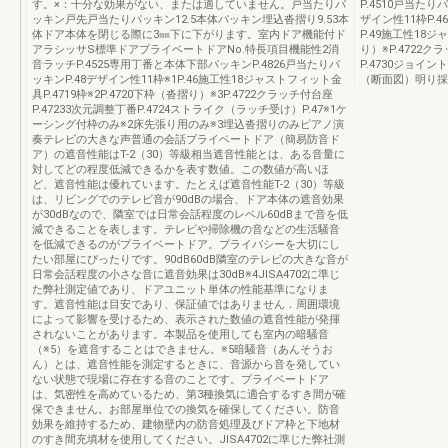
す。×：十分な効果がない、または適していません。戸当たりパ
P.4510戸当たりパ
ッキン戸先戸当たりパッキン12.5本体パッキン埋込沓摺り9.53本
ザイン性11枠P.4
体ドア本体を閉じる際に3㎜下に下がります。室内ドア機能付ド
P.49施工性18ジ
アラシッサS標準ドアプライベートドアNo.特長項目機能性2消
り）※P.4722
音ラッチP.4525専用丁番と本体下部パッキンP.4826戸当たりパ
P.4730ジョイ
ッキンP.48デザイン性11枠※1P.46施工性18ジャストフィット金
（断面図）明り採り
具P.4719枠※2P.4720下枠（沓摺り）※3P.4722クラッチ付台座
P.47233次元調整丁番P.4724ストライク（ラッチ受け）P.47※1ケ
ーシング付枠のみ※2床先張り用のみ※3埋込沓摺りのみピアノ演
奏テレビの大きな声普通の会話プライベートドア（簡易防音ド
ア）の遮音性能はT-2（30）等級相当遮音性能とは、ある音量に
対してどの程度低減できるかを表す数値。この数値が高いほ
ど、遮音性能は優れています。たとえば遮音性能T-2（30）等級
は、リビングでのテレビ音が90dBの場合、ドア本体の遮音効果
が30dBなので、隣室では日常会話程度のレベル60dBまで音を低
減できることを表します。テレビや掃除機の音などの生活騒音
を低減できるのがプライベートドア。プライバシーを大切にし
たい部屋にぴったりです。90dB60dB隣室のテレビの大きな音が
日常会話程度の小さな音に遮音効果は30dB※4JISA4702に準じ
た弊社測定値であり、ドアユニット単体の性能基準になりま
す。遮音性能は目安であり、保証値ではありません．周囲環境
によって影響を受けるため、表示された数値の遮音性能が発揮
されないことがあります。本製品を使用しても室内の暗騒音
（※5）を遮音することはできません。※5暗騒音（あんそうお
ん）とは、遮音性能を測定するときに、音源から音を発してい
ない状態で現場に存在する音のことです。プライベートドア
は、気密性を高めているため、第3種換気に適合するすき間が確
保できません。お部屋単位での換気を確保してください。防音
効果を維持するため、建物壁内の防音処理及びドア枠と下地材
のすき間充填材を使用してください。JISA4702に準じた弊社測