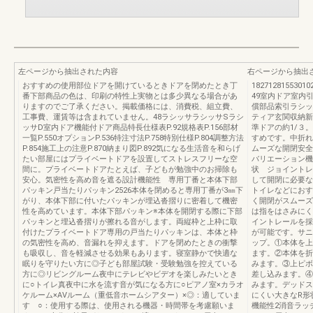
左ページから抽出された内容
右ページから抽出
おすすめの使用部位ドアを開けているときドアを閉めたとき丁
18271281553
番下部商品の色は、印刷の特性上実物とは多少異なる場合があ
49室内ドア室内
りますのでご了承ください。掲載価格には、消費税、組立費、
償部品索引ラシッ
工事費、運賃等は含まれていません。48ラシッサラシッサSラシ
ティア玄関収納新
ッサD室内ドア機能付ドア商品特長仕様表P.92規格表P.156部材
準ドアの約1/３
一覧P.550オプションP.536特注寸法P.758特別仕様P.804調整方法
すめです。中折れ
P.854施工上の注意P.870納まり図P.892気になる生活音を和らげ
ムーズな開閉安全
たい部屋にはプライベートドアを設置してストレスフリーな空
バリエーション機
間に。プライベートドアたとえば、子どもが勉強中のお掃除も
状 ジョイントレー
安心。気密性を高め音を遮る設計機能性 専用丁番と本体下部
して開閉に必要な
パッキン戸当たりパッキン2526本体を閉めると専用丁番が3㎜下
トイレなどにおす
がり、本体下部に付いたパッキンが埋込沓摺りに密着して機密
く開閉がスムーズ
性を高めています。本体下部パッキン※本体を開閉する際に下部
は指をはさみにく
パッキンと埋込沓摺りが擦れる音がします。両縦枠と上枠に取
イントレールを採
付けたプライベートドア専用の戸当たりパッキンは、本体と枠
が可能です。サニ
の気密性を高め、音漏れを抑えます。ドアを閉めたときの衝撃
ップ。①本体を上
も吸収し、音を軽減させる効果もあります。寝室静かで快適な
ます。②本体を折
眠りを守りたい方に◎子ども部屋試験・受験勉強を控えている
みます。③上ピボ
方に◎リビングルーム夜中にテレビやビデオを楽しみたいとき
差し込みます。④
に○トイレ真夜中に水を流す音が気になる方に○ピアノ室×カラオ
みます。デッドス
ケルーム×AVルーム（重低音ホームシアター）×◎：適していま
にくい大きなR形
す ○：使用する際は、使用される機器・時間帯を考慮願いま
機能性2消音ラッチ