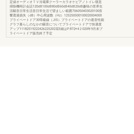
定値オーディオＴＶ冷蔵庫クーラーカラオケピアノトイレ寝息
掃除機時計会話120dB100dB80dB60dB40dB20dB趣味の世界生
活騒音日常生活音日常生活で望ましい範囲706050403020100音
響透過損失（dB）中心周波数（Hz）125250500100020004000
プライベートドア30等級線（JIS）プライベートドアの遮音性能
グラフ暮らしのなかの騒音についてプライベートドアで快適度
アップ111825192224262252023詳細はP.872※4２020年9月末プ
ライベートドア販売終了予定