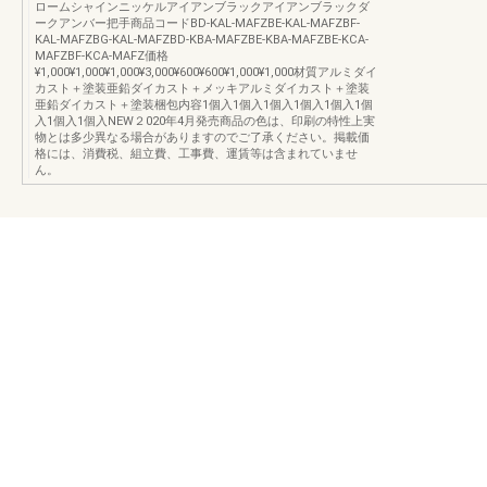
ロームシャインニッケルアイアンブラックアイアンブラックダ
ークアンバー把手商品コードBD-KAL-MAFZBE-KAL-MAFZBF-
KAL-MAFZBG-KAL-MAFZBD-KBA-MAFZBE-KBA-MAFZBE-KCA-
MAFZBF-KCA-MAFZ価格
¥1,000¥1,000¥1,000¥3,000¥600¥600¥1,000¥1,000材質アルミダイ
カスト＋塗装亜鉛ダイカスト＋メッキアルミダイカスト＋塗装
亜鉛ダイカスト＋塗装梱包内容1個入1個入1個入1個入1個入1個
入1個入1個入NEW２020年4月発売商品の色は、印刷の特性上実
物とは多少異なる場合がありますのでご了承ください。掲載価
格には、消費税、組立費、工事費、運賃等は含まれていませ
ん。