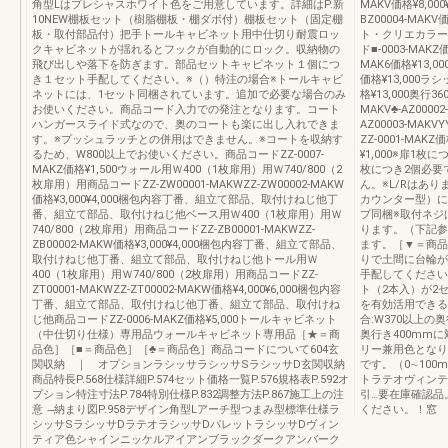
角型Lはプレシャスホワイト色をご用意しています。詳細はP.新
MAKV価格¥8,000
10NEW棚板セット（樹脂棚板・棚ダボ付）棚板セット（固定棚
BZ00004-MAK
板・取付部品付）把手トールキャビネット用中仕切り耐震ロッ
ト・クリエカラー商品
クキャビネットが揺れるとフックが自動的にロック。収納物の
ド■-0003-MAK
飛び出しや落下を防ぎます。部品セットキャビネット１個につ
MAK6価格¥13,
き１セット手配してください。※（）特注の場合※トールキャビ
価格¥13,000ラ
ネットには、1セット同梱されています。追加で必要な場合のみ
格¥13,000奥行36
お使いください。商品コード入力での発注となります。コート
MAKV♣-AZ0000
ハンガースライド式なので、奥のコートも楽に出し入れできま
AZ00003-MAKV
す。※プッシュラッチとの併用はできません。※コートを収納す
ZZ-0001-MAKZ
るため、W800以上でお使いください。商品コードZZ-0007-
¥1,000※扉1
MAKZ価格¥1,500ウォール用Ｗ400（1枚扉用）用Ｗ740/800（2
枚につき2個必要
枚扉用）用商品コードZZ-ZW00001-MAKWZZ-ZW00002-MAKW
ん。※L/Rはあり
価格¥3,000¥4,000梱包内容丁番、組立て部品、取付けねじ他丁
カウンター型）に
番、組立て部品、取付けねじ他ベース用Ｗ400（1枚扉用）用Ｗ
プ同梱※取付ネジ
740/800（2枚扉用）用商品コードZZ-ZB00001-MAKWZZ-
ります。（下記参
ZB00002-MAKW価格¥3,000¥4,000梱包内容丁番、組立て部品、
ます。［▼＝商品
取付けねじ他丁番、組立て部品、取付けねじ他トール用Ｗ
りで土間に台輪が
400（1枚扉用）用Ｗ740/800（2枚扉用）用商品コードZZ-
手配してください
ZT00001-MAKWZZ-ZT00002-MAKW価格¥4,000¥6,000梱包内容
ト（2本入）が2
丁番、組立て部品、取付けねじ他丁番、組立て部品、取付けね
を有効活用できる
じ他商品コードZZ-0006-MAKZ価格¥5,000トールキャビネット
合:W370以上の
（中仕切り仕様）専用品ウォールキャビネット専用品［★＝商
奥行き400mm
品色］［■＝商品色］［♣＝商品色］商品コードについて604玄
リー兼用色となり
関収納 ｜ オプションラシッサラシッサSラシッサD玄関収納
です。（0∼100
商品特長P.568仕様詳細P.574セット価格一覧P.576規格表P.592オ
トラテオヴィンテ
プション特注寸法P.784特別仕様P.832調整方法P.867施工上の注
引…要在庫確認品
意 ̶納まり図P.958デザイン角型Lアーチ型つまみ型標準仕様ラ
ください。！窓
シッサSラシッサDラテオラシッサDパレットラシッサDヴィン
ティア色シャインニッケルアイアンブラックダークアンバーク