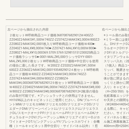
左ページから抽出された内容
右ページから抽出
２枚セットW呼称商品コード価格36870876829012Ｗ400ZZ-
※トール扉のみ取
ZZ040Z2-MAKS¥1,500Ｗ740ZZ-ZZ074Z2-MAKS¥2,000Ｗ800ZZ-
※ミラー扉には使
ZZ080Z2-MAKS¥2,0001枚入りW呼称商品コード価格Ｗ400■-
ん。DH/チークD
ZZ040Z1-MALX¥8,000Ｗ740■-ZZ074Z1-MALX¥10,000Ｗ800■-
ラルオークDY/
ZZ080Z1-MALX¥10,000369.5709.5769.529815151230025商品コ
クDF/ボトルグリ
ード価格ラシッサS■-0001-MALZ¥5,000ラシッサDYY-0001-
イタリアンウォルナ
MALZ¥5,000２枚セットW呼称商品コード価格※中仕切りを使用
スリッパ入れ（2個
の場合に適した長さです。Ｗ200ZZ-ZZ020Z2-MAKS¥1,500Ｗ
（1個入）商品コー
600ZZ-ZZ060Z2-MAKS¥2,00019354829012４枚セットW呼称商
リッパ、靴磨きセ
品コード価格Ｗ400ZZ-ZZ040Z4-MAKS¥3,000Ｗ740ZZ-
うことができます
ZZ074Z4-MAKS¥4,000Ｗ800ZZ-ZZ080Z4-
体が急に閉まるの
MAKS¥4,00036870876829012９枚セットW呼称商品コード価格
っくりと静かに閉
Ｗ400ZZ-ZZ040Z9-MAKS¥6,000Ｗ740ZZ-ZZ074Z9-MAKS¥8,000
入り）キャビネッ
Ｗ800ZZ-ZZ080Z9-MAKS¥8,00036870876829012※2枚扉の場合
（H=250/35
のみ取付可能です。※プッシュラッチとの併用はできません。
化粧幕板エッジテ
※H1696以上のキャビネットにご使用ください。DN/ブルーペイ
や天井との隙間を
ントMM/クリエモカMM/クリエモカDD/クリエダークDD/クリ
（W2400×H4
エダークDM/グリーンペイントLL/クリエラスクLL/クリエラス
える際に、キャビ
クDL/スモークオークPP/クリエペールPP/クリエペールDK/ナ
ださい。サイドパ
チュラルオークDV/グレーアッシュWA/クリエアイボリーDJ/ホ
イドパネル１枚に
ワイトオークDT/ピンクアッシュYY/プレシャスホワイト：全機
ル施工例幕板施工
種（トールキャビネット用中仕切り・サイドパネル以外）！窓
400mm用H250H3