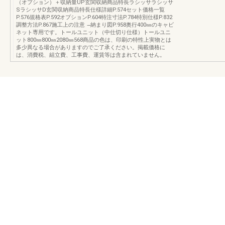
（オプション）＋収納量UP玄関収納商品特長ラシッサラシッサ
SラシッサD玄関収納商品特長仕様詳細P.574セット価格一覧
P.576規格表P.592オプションP.604特注寸法P.784特別仕様P.832
調整方法P.867施工上の注意 ̶納まり図P.958奥行400㎜のキャビ
ネット専用です。トールユニット（中仕切り仕様）トールユニ
ット800㎜800㎜2080㎜568商品の色は、印刷の特性上実物とは
多少異なる場合がありますのでご了承ください。掲載価格に
は、消費税、組立費、工事費、運賃等は含まれていません。