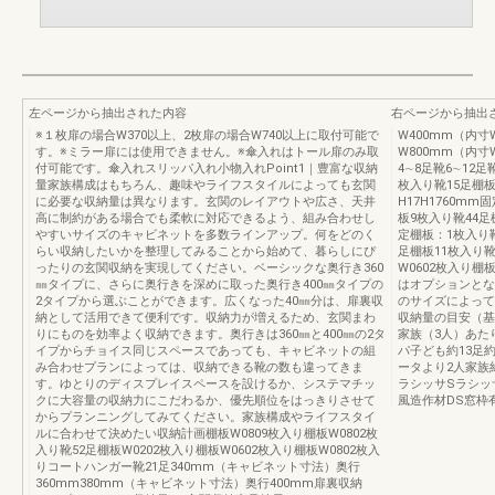
左ページから抽出された内容
右ページから抽出
※１枚扉の場合W370以上、2枚扉の場合W740以上に取付可能で
W400mm（内寸
す。※ミラー扉には使用できません。※傘入れはトール扉のみ取
W800mm（内寸
付可能です。傘入れスリッパ入れ小物入れPoint1｜豊富な収納
4∼8足靴6∼12
量家族構成はもちろん、趣味やライフスタイルによっても玄関
枚入り靴15足棚
に必要な収納量は異なります。玄関のレイアウトや広さ、天井
H17H1760m
高に制約がある場合でも柔軟に対応できるよう、組み合わせし
板9枚入り靴44足
やすいサイズのキャビネットを多数ラインアップ。何をどのく
定棚板：1枚入り靴
らい収納したいかを整理してみることから始めて、暮らしにぴ
足棚板11枚入り靴
ったりの玄関収納を実現してください。ベーシックな奥行き360
W0602枚入り棚
㎜タイプに、さらに奥行きを深めに取った奥行き400㎜タイプの
はオプションとな
2タイプから選ぶことができます。広くなった40㎜分は、扉裏収
のサイズによって
納として活用できて便利です。収納力が増えるため、玄関まわ
収納量の目安（基
りにものを効率よく収納できます。奥行きは360㎜と400㎜の2タ
家族（3人）あた
イプからチョイス同じスペースであっても、キャビネットの組
パ子ども約13足約
み合わせプランによっては、収納できる靴の数も違ってきま
ータより2人家族約
す。ゆとりのディスプレイスペースを設けるか、システマチッ
ラシッサSラシッ
クに大容量の収納力にこだわるか、優先順位をはっきりさせて
風造作材DS窓枠有
からプランニングしてみてください。家族構成やライフスタイ
ルに合わせて決めたい収納計画棚板W0809枚入り棚板W0802枚
入り靴52足棚板W0202枚入り棚板W0602枚入り棚板W0802枚入
りコートハンガー靴21足340mm（キャビネット寸法）奥行
360mm380mm（キャビネット寸法）奥行400mm扉裏収納