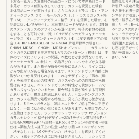
ト対応一覧ガラス変更時の商品コードについて本体商品コード
動間仕切りP.8
末尾が、ガラス種類を表しています。ガラスを変更した場合、
片引戸３枚建吊元
本体商品コードが変わります。さらにカスミガラス（D）・アン
手左勝手右勝手姿図本
ティークガラス（H）・モールガラス（J）・カスミガラス＋格
ンマ付ドア引違い
子（M）・アンティークガラス＋格子（S）を選択した場合、右
吊元・勝手左吊元右
記表に従いL／Rが発生し、本体商品コードが変わります。2種類
親：R 子：R−−L×
のステンドガラスのデザインから選べます。格子の有無の変更
R×1ガラスの向
をすることも可能です。例）LGHデザインのガラスをチェッカ
レットラテオヴィ
ーガラス（G）→アンティークガラス（H）に変更標準ドアの場
品索引室内ドア室
合LL-GH07H−MBAGLL-GH07H−MBAH片引戸標準の場合LL-
窓両開き窓突出し
GH08H−MDSGLL-GH08HL−MDSHオプション ｜ ガラスセレ
し窓は把手がつく
クトガラスに関する注意事項1.ガラスのパターン（模様）は、本
側が平滑面となり
体のサイズによりラインの間隔、本数などが多少異なります。2.
さい。537
チェッカーガラスの技法上、気泡及び白いスジやキズが入る場
合があります。また格子が縦長や横長に見えたり、ラインにゆ
がみや曲がりがある場合があります。3.ステンドガラス内部に気
泡がいくつか見受けられます。これはデザインとして流れ（動
き）を表現するための技法で、ガラスそのものの性能に何ら影
響はありません。本ステンドガラスの特性から黄銅フレームで
ガラス片をつないでいるため、接合部より音が発生する可能性
がありますが、構造上問題はありません。4.エッチングガラス
は、ガラスを薬品で処理する特性上、見え方が異なる箇所があ
ります。5.モールガラスは、製法上ストライプ柄は完全に平行で
はなく、一部にゆがみが生じることがあります。6.現場でのガラ
ス交換はできません。ラシッサラシッサSラシッサDオプション
ガラスセレクト※1格子付デザイン※2LWBデザイン商品特長P.44
仕様表P.90規格表P.142部材一覧P.550オプション特注寸法 ̶特別
仕様 ̶調整方法 ̶施工上の注意 ̶納まり図 ̶※LGSデザインの
「格子なし」は、LGKデザインの「格子なし」を選択してくだ
さい。（親子ドアの子扉には格子は付きません。）ラシッサコ