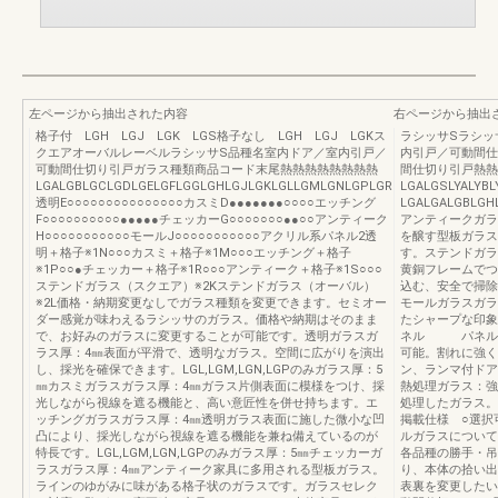
左ページから抽出された内容
右ページから抽出
格子付 LGH LGJ LGK LGS格子なし LGH LGJ LGKス
ラシッサSラシッ
クエアオーバルレーベルラシッサS品種名室内ドア／室内引戸／
内引戸／可動間仕
可動間仕切り引戸ガラス種類商品コード末尾熱熱熱熱熱熱熱熱
間仕切り引戸熱熱
LGALGBLGCLGDLGELGFLGGLGHLGJLGKLGLLGMLGNLGPLGR
LGALGSLYALY
透明E○○○○○○○○○○○○○○○カスミD●●●●●●●○○○○エッチング
LGALGALGBLGH
F○○○○○○○○○○●●●●●チェッカーG○○○○○○○●●○○アンティーク
アンティークガ
H○○○○○○○○○○○モールJ○○○○○○○○○○○アクリル系パネル2透
を醸す型板ガラス
明＋格子※1N○○○カスミ＋格子※1M○○○エッチング＋格子
す。ステンドガラ
※1P○○●チェッカー＋格子※1R○○○アンティーク＋格子※1S○○○
黄銅フレームでつ
ステンドガラス（スクエア）※2Kステンドガラス（オーバル）
込む、安全で掃除
※2L価格・納期変更なしでガラス種類を変更できます。セミオー
モールガラスガラ
ダー感覚が味わえるラシッサのガラス。価格や納期はそのまま
たシャープな印象
で、お好みのガラスに変更することが可能です。透明ガラスガ
ネル パネル厚
ラス厚：4㎜表面が平滑で、透明なガラス。空間に広がりを演出
可能。割れに強く
し、採光を確保できます。LGL,LGM,LGN,LGPのみガラス厚：5
ン、ランマ付ドア
㎜カスミガラスガラス厚：4㎜ガラス片側表面に模様をつけ、採
熱処理ガラス：強
光しながら視線を遮る機能と、高い意匠性を併せ持ちます。エ
処理したガラス。
ッチングガラスガラス厚：4㎜透明ガラス表面に施した微小な凹
掲載仕様 ○選択
凸により、採光しながら視線を遮る機能を兼ね備えているのが
ルガラスについて
特長です。LGL,LGM,LGN,LGPのみガラス厚：5㎜チェッカーガ
各品種の勝手・吊
ラスガラス厚：4㎜アンティーク家具に多用される型板ガラス。
り、本体の拾い出
ラインのゆがみに味がある格子状のガラスです。ガラスセレク
表裏を変更したい