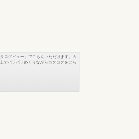
タログビュー」でごらんいただけます。カ
b上でパラパラめくりながらカタログをごら