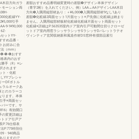
A木目方向ガラ
差額おすすめ品番明細変更時の差額❹デザイン本体デザイン
トモーション両
（青字2桁）を入れてください。例）LAA→AAデザインLAA木目
08H-
方向❺入隅用縦部材あり：＋¥6,000❺入隅用縦部材9なし1あり
,000化粧縁YY-
差額❻化粧縁2両面セット1片面セット※戸先側に化粧縁は納まり
2¥5,000引手
ません。入隅用縦部材板材化粧縁化粧縁片面セット両面セット
-9-1¥90,000
化粧縁※詳細はP.563535室内ドア室内引戸可動間仕切りクローゼ
6Z-
ットドア室内用窓ラシッサラシッサSラシッサDパレットラテオ
部品セットYY-
ヴィンティア玄関収納新和風造作材DS窓枠有償部品索引
00おすすめ品番・
トお好みに合
寸法（mm）
-❹-❺-❻おすす
規格表内のおす
勝手（R）※レ
択されます
ット・化粧
しYYプレシャ
リーDFボトル
ュラルオークあ
※床とのカラーコ
となります。本体
引手※両面セッ
ンバーです。サ
816）有効開口
W引手の変更詳細は
ゼットドア引戸ア
P.76仕様表
法P.775特別仕
39・940商品
ありますので