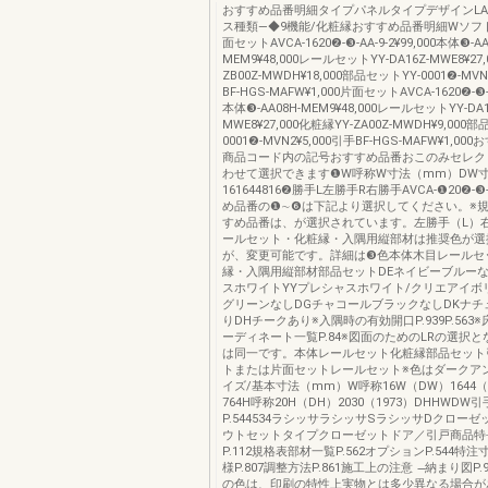
おすすめ品番明細タイプパネルタイプデザインLA
ス種類―◆9機能/化粧縁おすすめ品番明細Wソフ
面セットAVCA-1620❷-❸-AA-9-2¥99,000本体❸-AA
MEM9¥48,000レールセットYY-DA16Z-MWE8¥27
ZB00Z-MWDH¥18,000部品セットYY-0001❷-MVN
BF-HGS-MAFW¥1,000片面セットAVCA-1620❷-❸-AA
本体❸-AA08H-MEM9¥48,000レールセットYY-DA1
MWE8¥27,000化粧縁YY-ZA00Z-MWDH¥9,000
0001❷-MVN2¥5,000引手BF-HGS-MAFW¥1,0
商品コード内の記号おすすめ品番おこのみセレク
わせて選択できます❶W呼称W寸法（mm）DW
161644816❷勝手L左勝手R右勝手AVCA-❶20❷-❸
め品番の❶∼❻は下記より選択してください。※
すめ品番は、が選択されています。左勝手（L）右
ールセット・化粧縁・入隅用縦部材は推奨色が選
が、変更可能です。詳細は❸色本体木目レールセ
縁・入隅用縦部材部品セットDEネイビーブルーな
スホワイトYYプレシャスホワイト/クリエアイボ
グリーンなしDGチャコールブラックなしDKナチ
りDHチークあり※入隅時の有効開口P.939P.563
ーディネート一覧P.84※図面のためのLRの選択
は同一です。本体レールセット化粧縁部品セット
トまたは片面セットレールセット※色はダークア
イズ/基本寸法（mm）W呼称16W（DW）1644（
764H呼称20H（DH）2030（1973）DHHWD
P.544534ラシッサラシッサSラシッサDクロー
ウトセットタイプクローゼットドア／引戸商品特長
P.112規格表部材一覧P.562オプションP.544特注寸
様P.807調整方法P.861施工上の注意 ̶納まり図P.9
の色は、印刷の特性上実物とは多少異なる場合が