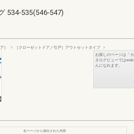
4-535(546-547)
ィア］
［クローゼットドア／引戸］アウトセットタイプ
お探しのページは「カ
タログビューではwe
んになれます。
右ページから抽出された内容