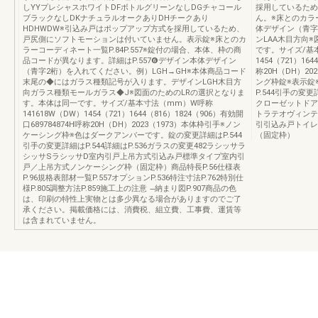
しYYプレシャスホワイトDFボトルグリーンなしDGチャコール
採用しているため
ブラックなしDKナチュラルオークありDHチークあり
ん。※床とのカラー
HDHWDW※引込み戸はポップアップ方式を採用しているため、
体デザイン（青字
戸尻側にソフトモーションは付いていません。表示錠※床とのカ
ンLAA木目方向
ラーコーディネート一覧P.84P.557※錠付の場合、本体、枠の商
です。サイズ/基本
品コードが異なります。詳細はP.557❻デザイン本体デザイン
1454（721）16
（青字2桁）を入れてください。例）LGH→GH※本体商品コード
称20H（DH）2
末尾の◆にはガラス種類記号が入ります。デザインLGH木目方
ング枠錠※表示錠
向ガラス種類モールガラス◆J※図面のためのLRの選択となりま
P.544引手の変
す。本体は同一です。サイズ/基本寸法（mm）W呼称
クローゼットドア
141618W（DW）1454（721）1644（816）1824（906）有効開
トラテオヴィンテ
口689784874H呼称20H（DH）2023（1973）本体枠引手※ノン
引引込み戸トイレ
ケーシング枠※色はダークアンバーです。錠の変更詳細はP.544
（固定枠）
引手の変更詳細はP.544詳細はP.536ガラスの変更482ラシッサラ
シッサSラシッサD室内引戸上吊方式引込み戸標準タイプ室内引
戸／上吊方式ノンケーシング枠（固定枠）商品特長P.56仕様表
P.96規格表部材一覧P.557オプションP.536特注寸法P.762特別仕
様P.805調整方法P.859施工上の注意 ̶納まり図P.907商品の色
は、印刷の特性上実物とは多少異なる場合がありますのでご了
承ください。掲載価格には、消費税、組立費、工事費、運賃等
は含まれていません。