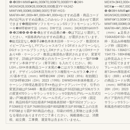
❺-❻08H-MMR◆¥46,000¥70,000¥70,000枠YY-❼24H-
MDX9×2¥43,000
MGNS¥28,000¥28,000¥28,000敷居YY-YA24Z-
MDX◆――¥67,0
MWFV¥8,000¥8,000¥8,000引手BF-HGS-
❺-❻08H-MMR◆¥46
MAFW×4¥1,000×4¥1,000×4¥1,000×4おすすめ品番・商品コード
MGNS¥20,000¥2
内の記号おすすめ品番おこのみセレクトお好みに合わせて選択
MWF6¥13,000¥13
できます❶機能WWソフトモーションSSソフトモーション9ブレ
MWFV¥8,000¥8,0
ーキ❷W呼称W寸法（mm）DW寸法（mm）242432816AVHT-
MAFW×4¥1,000
❶-❷20❸❹-❺-❻-❼-❽おすすめ品番の❶∼❽は下記より選択して
（mm）▲足長さ
ください。※規格表内のおすすめ品番は、が選択されています。
154XA824150∼1
❸錠Z設定なし❹勝手Z̶❺色本体木目枠・ケーシング・敷居DEネ
枠・見込み枠種類
イビーブルーなしYYプレシャスホワイトDFボトルグリーンなし
ング枠（固定枠）
DGチャコールブラックなしDKナチュラルオークありDHチーク
156116∼130AD
あり※枠・ケーシング・敷居は推奨色が選択されますが、変更可
154173∼180
能です。詳細はP.552※床とのカラーコーディネート一覧P.84❻
は枠見込みとケー
デザイン本体デザイン（青字2桁）を入れてください。例）
まで対応できます
LGH→GH※本体商品コード末尾の◆にはガラス種類記号が入り
下レール3ツバ付薄敷居
ます。デザインLGH木目方向ガラス種類モールガラス◆Jサイ
材12mm厚段差4
ズ/基本寸法（mm）W呼称24W（DW）2432（816）有効開口
張り（B枠）a1
1572H呼称20H（DH）2023（1995）DWWDHH本体枠敷居ノン
の商品コードが異
ケーシング枠埋込敷居引手※※色はダークアンバーです。引手の
（mm）W呼称24
変更詳細はP.544枠・敷居の変更詳細はP.552詳細はP.536ガラス
20H（DH）20
の変更470ラシッサラシッサSラシッサD室内引戸Vレール方式引
ーシング付枠埋込
違い戸3枚建室内引戸／Vレール方式ノンケーシング枠（固定
内ドア室内引戸可
枠）商品特長P.52仕様表P.94規格表部材一覧P.552オプション
サラシッサSラシ
P.536特注寸法P.760特別仕様P.805調整方法P.859施工上の注意
和風造作材DS窓
P.870納まり図P.901商品の色は、印刷の特性上実物とは多少異
なる場合がありますのでご了承ください。掲載価格には、消費
税、組立費、工事費、運賃等は含まれていません。