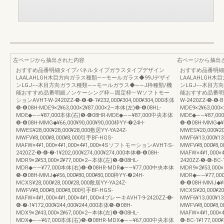
左ページから抽出された内容
右ページから抽出
おすすめ品番明細タイプパネルタイプガラスタイプデザイン
おすすめ品番明細
LAALAHLGH木目方向ガラス種類――モールガラス◆99Jデザイ
LAALAHLGH
ンLGJ−−木目方向ガラス種類――モールガラス◆――J枠種類/機
ンLGJ−−木目方
能おすすめ品番明細ノンケーシング枠︵固定枠︶Wソフトモー
能おすすめ品番明
ションAVHT-W-2420ZZ-❺-❻-❼-1¥232,000¥304,000¥304,000本体
W-2420ZZ-❺-❻-B
❺-❻08H-MDE9×2¥63,000×2¥87,000×2―本体(左)❺-❻08HL-
MDE9×2¥63,000
MDE◆――¥87,000本体(右)❺-❻08HR-MDE◆――¥87,000中央本体
MDE◆――¥87,00
❺-❻08H-MMG◆¥66,000¥90,000¥90,000枠YY-❼24H-
❺-❻08H-MMG◆¥66
MWES¥28,000¥28,000¥28,000敷居YY-YA24Z-
MWES¥20,000¥2
MWFV¥8,000¥8,000¥8,000引手BF-HGS-
MWF6¥13,000¥13
MAFW×4¥1,000×4¥1,000×4¥1,000×4SソフトモーションAVHT-S-
MWFV¥8,000¥8,0
2420ZZ-❺-❻-❼-1¥202,000¥274,000¥274,000本体❺-❻08H-
MAFW×4¥1,000
MDR9×2¥53,000×2¥77,000×2―本体(左)❺-❻08HL-
2420ZZ-❺-❻-BC-
MDR◆――¥77,000本体(右)❺-❻08HR-MDR◆――¥77,000中央本体
MDR9×2¥53,000
❺-❻08H-MMJ◆¥56,000¥80,000¥80,000枠YY-❼24H-
MDR◆――¥77,0
MCXS¥28,000¥28,000¥28,000敷居YY-YA24Z-
❺-❻08H-MMJ◆¥56
MWFV¥8,000¥8,000¥8,000引手BF-HGS-
MCXS¥20,000¥2
MAFW×4¥1,000×4¥1,000×4¥1,000×4ブレーキAVHT-9-2420ZZ-❺-
MWF6¥13,000¥13
❻-❼-1¥172,000¥244,000¥244,000本体❺-❻08H-
MWFV¥8,000¥8,0
MDX9×2¥43,000×2¥67,000×2―本体(左)❺-❻08HL-
MAFW×4¥1,000×
MDX◆――¥67,000本体(右)❺-❻08HR-MDX◆――¥67,000中央本体
❻-BC-1¥177,000