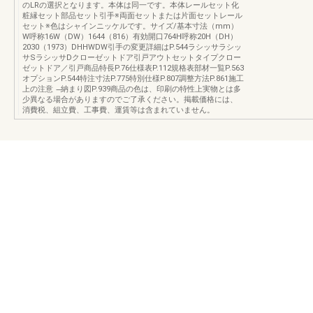
のLRの選択となります。本体は同一です。本体レールセット化
粧縁セット部品セット引手※両面セットまたは片面セットレール
セット※色はシャインニッケルです。サイズ/基本寸法（mm）
W呼称16W（DW）1644（816）有効開口764H呼称20H（DH）
2030（1973）DHHWDW引手の変更詳細はP.544ラシッサラシッ
サSラシッサDクローゼットドア引戸アウトセットタイプクロー
ゼットドア／引戸商品特長P.76仕様表P.112規格表部材一覧P.563
オプションP.544特注寸法P.775特別仕様P.807調整方法P.861施工
上の注意 ̶納まり図P.939商品の色は、印刷の特性上実物とは多
少異なる場合がありますのでご了承ください。掲載価格には、
消費税、組立費、工事費、運賃等は含まれていません。