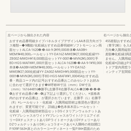
左ページから抽出された内容
右ページから抽出
おすすめ品番明細タイプパネルタイプデザインLAA木目方向ガラ
455差額おすす
ス種類―◆9機能/化粧縁おすすめ品番明細Wソフトモーション両
（青字2桁）を入
面セットALCA-1620❷-❸-AA-9-2¥99,000本体❸-AA08H-
方向❺入隅用縦部
MEM9¥48,000レールセットYY-DA16Z-MWE8¥27,000化粧縁YY-
差額❻化粧縁2両
ZB00Z-MWDH¥18,000部品セットYY-0001❷-MVN2¥5,000引手
ません。入隅用縦
BD-HGS-MAFW¥1,000片面セットALCA-1620❷-❸-AA-9-1¥90,000
化粧縁※詳細はP
本体❸-AA08H-MEM9¥48,000レールセットYY-DA16Z-
トドア室内用窓ラ
MWE8¥27,000化粧縁YY-ZA00Z-MWDH¥9,000部品セットYY-
ィンティア玄関収
0001❷-MVN2¥5,000引手BD-HGS-MAFW¥1,000454おすすめ品
番・商品コード内の記号おすすめ品番おこのみセレクトお好み
に合わせて選択できます❶W呼称W寸法（mm）DW寸法
（mm）161644816❷勝手L左勝手R右勝手ALCA-❶20❷-❸-❹-❺-
❻おすすめ品番の❶∼❻は下記より選択してください。※規格表
内のおすすめ品番は、が選択されています。左勝手（L）右勝手
（R）※レールセット・化粧縁・入隅用縦部材は推奨色が選択さ
れますが、変更可能です。詳細は❸色本体木目レールセット・
化粧縁・入隅用縦部材部品セットDSイタリアンウォルナットあ
りYYプレシャスホワイトYYプレシャスホワイト/クリエアイボ
リーDXチェスナットありDPライトオークありDYチェリーあり
DZウォルナットありDRショコラオークあり※入隅時の有効開口
P.939P.563※床とのカラーコーディネート一覧P.84※図面のため