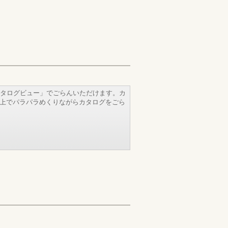
タログビュー」でごらんいただけます。カ
b上でパラパラめくりながらカタログをごら