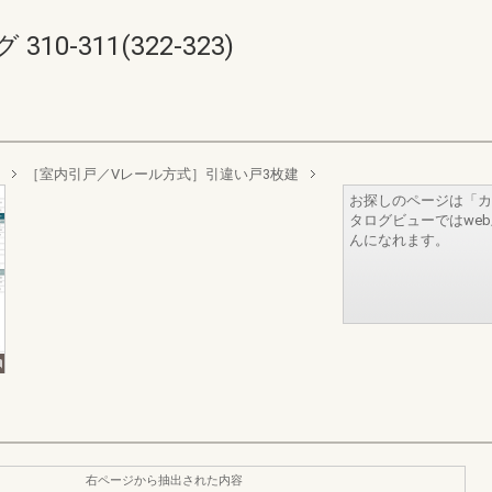
0-311(322-323)
［室内引戸／Vレール方式］引違い戸3枚建
お探しのページは「カ
タログビューではwe
んになれます。
右ページから抽出された内容