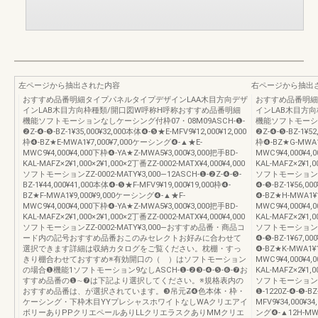
左ページから抽出された内容
右ページから抽出
おすすめ品番明細タイプパネルタイプデザインLAA木目方向デザ
おすすめ品番明細
インLAB木目方向枠種類/開口図W呼称H呼称おすすめ品番明細
インLAB木目方
機能ソフトモーションなしケーシング付枠07・08M09ASCH-❶-
機能ソフトモーショ
❷Z-❹-❺-BZ-1¥35,000¥32,000本体❹-❺★E-MFV9¥12,000¥12,000
❷Z-❹-❺-BZ-1¥52
枠❹-BZ★E-MWA1¥7,000¥7,000ケーシング❹-▲★E-
枠❹-BZ★G-MWA1
MWC9¥4,000¥4,000下枠❹-YA★Z-MWA5¥3,000¥3,000把手BD-
MWC9¥4,000¥4,
KAL-MAFZ×2¥1,000×2¥1,000×2丁番ZZ-0002-MATX¥4,000¥4,000
KAL-MAFZ×2¥1,0
ソフトモーションZZ-0002-MATY¥3,000―12ASCH-❶-❷Z-❹-❺-
ソフトモーションZZ-0
BZ-1¥44,000¥41,000本体❹-❺★F-MFV9¥19,000¥19,000枠❹-
❹-❺-BZ-1¥56,00
BZ★F-MWA1¥9,000¥9,000ケーシング❹-▲★F-
❹-BZ★H-MWA1¥
MWC9¥4,000¥4,000下枠❹-YA★Z-MWA5¥3,000¥3,000把手BD-
MWC9¥4,000¥4,
KAL-MAFZ×2¥1,000×2¥1,000×2丁番ZZ-0002-MATX¥4,000¥4,000
KAL-MAFZ×2¥1,0
ソフトモーションZZ-0002-MATY¥3,000―おすすめ品番・商品コ
ソフトモーションZZ-0
ード内の記号おすすめ品番おこのみセレクトお好みに合わせて
❹-❺-BZ-1¥67,00
選択できます詳細は収納カタログをご覧ください。枕棚・すっ
❹-BZ★K-MWA1¥
きり棚合わせておすすめ※有効開口の（ ）はソフトモーション
MWC9¥4,000¥4,
の場合❶機能1ソフトモーション9なしASCH-❶-❷❸-❹-❺-❻-❼お
KAL-MAFZ×2¥1,0
すすめ品番の❶∼❼は下記より選択してください。※規格表内の
ソフトモーションZZ-0
おすすめ品番は、が選択されています。❸吊元Z̶❹色本体・枠・
❶-1220Z-❹-❺-BZ
ケーシング・下枠木目YYプレシャスホワイトなしWAクリエアイ
MFV9¥34,000¥3
ボリーありPPクリエペールありLLクリエラスクありMMクリエ
ング❹-▲12H-MWC