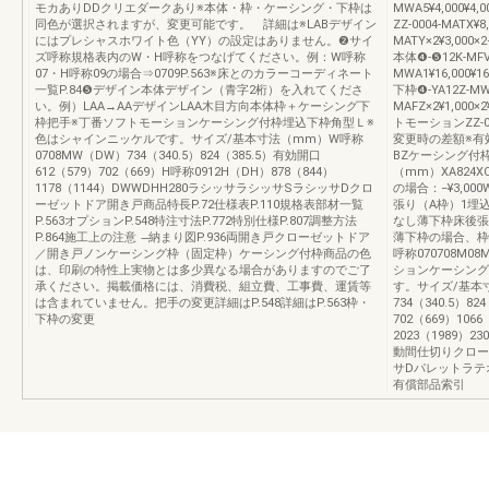
モカありDDクリエダークあり※本体・枠・ケーシング・下枠は
MWA5¥4,000¥4,
同色が選択されますが、変更可能です。 詳細は※LABデザイン
ZZ-0004-MATX¥
にはプレシャスホワイト色（YY）の設定はありません。❷サイ
MATY×2¥3,000×2
ズ呼称規格表内のW・H呼称をつなげてください。例：W呼称
本体❹-❺12K-MFV9
07・H呼称09の場合⇒0709P.563※床とのカラーコーディネート
MWA1¥16,000¥1
一覧P.84❺デザイン本体デザイン（青字2桁）を入れてくださ
下枠❹-YA12Z-MWA
い。例）LAA→AAデザインLAA木目方向本体枠＋ケーシング下
MAFZ×2¥1,000×2
枠把手※丁番ソフトモーションケーシング付枠埋込下枠角型Ｌ※
トモーションZZ-0
色はシャインニッケルです。サイズ/基本寸法（mm）W呼称
変更時の差額※有
0708MW（DW）734（340.5）824（385.5）有効開口
BZケーシング付
612（579）702（669）H呼称0912H（DH）878（844）
（mm）XA824X
1178（1144）DWWDHH280ラシッサラシッサSラシッサDクロ
の場合：−¥3,00
ーゼットドア開き戸商品特長P.72仕様表P.110規格表部材一覧
張り（A枠）1埋込下
P.563オプションP.548特注寸法P.772特別仕様P.807調整方法
なし薄下枠床後張り
P.864施工上の注意 ̶納まり図P.936両開き戸クローゼットドア
薄下枠の場合、枠
／開き戸ノンケーシング枠（固定枠）ケーシング付枠商品の色
呼称070708M
は、印刷の特性上実物とは多少異なる場合がありますのでご了
ションケーシング
承ください。掲載価格には、消費税、組立費、工事費、運賃等
す。サイズ/基本寸
は含まれていません。把手の変更詳細はP.548詳細はP.563枠・
734（340.5）82
下枠の変更
702（669）106
2023（1989）
動間仕切りクロー
サDパレットラテ
有償部品索引