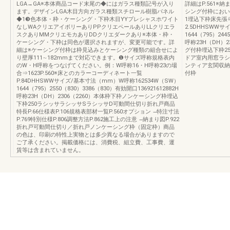
LGA→GA※本体商品コード末尾の◆にはガラス種類記号が入り
詳細はP.561
ます。デザインLGA木目方向ガラス種類スチロール樹脂パネル
シング付枠におい
◆1❸色本体・枠・ケーシング・下枠木目YYプレシャスホワイト
1埋込下枠床先張り
なしWAクリエアイボリーありPPクリエペールありLLクリエラ
2.5DHHSWW
スクありMMクリエモカありDDクリエダークあり※本体・枠・
1644（795）244
ケーシング・下枠は同色が選択されますが、変更可能です。詳
呼称23H（DH）
細は※ケーシング付枠は枠見込みとケーシング種類の組合せによ
グ付枠埋込下枠2
り壁厚111∼182mmまで対応できます。❶サイズ呼称規格表内
ドア室内用窓ラシ
のW・H呼称をつなげてください。例：W呼称16・H呼称23の場
ンティア玄関収納
合⇒1623P.560※床とのカラーコーディネート一覧
付枠
P.84DHHSWWサイズ/基本寸法（mm）W呼称162534W（SW）
1644（795）2550（830）3386（830）有効開口136921612882H
呼称23H（DH）2306（2260）本体枠下枠ノンケーシング枠埋込
下枠250ラシッサラシッサSラシッサD可動間仕切り折れ戸商品
特長P.66仕様表P.106規格表部材一覧P.560オプション ̶特注寸法
P.769特別仕様P.806調整方法P.862施工上の注意 ̶納まり図P.922
折れ戸可動間仕切り／折れ戸ノンケーシング枠（固定枠）商品
の色は、印刷の特性上実物とは多少異なる場合がありますので
ご了承ください。掲載価格には、消費税、組立費、工事費、運
賃等は含まれていません。