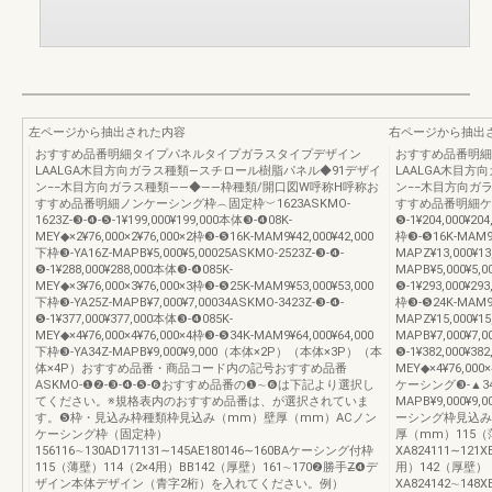
左ページから抽出された内容
右ページから抽出
おすすめ品番明細タイプパネルタイプガラスタイプデザイン
おすすめ品番明細
LAALGA木目方向ガラス種類―スチロール樹脂パネル◆91デザイ
LAALGA木目
ン−−木目方向ガラス種類――◆――枠種類/開口図W呼称H呼称お
ン−−木目方向ガ
すすめ品番明細ノンケーシング枠︵固定枠︶1623ASKMO-
すすめ品番明細ケーシ
1623Z-❸-❹-❺-1¥199,000¥199,000本体❸-❹08K-
❺-1¥204,000¥20
MEY◆×2¥76,000×2¥76,000×2枠❸-❺16K-MAM9¥42,000¥42,000
枠❸-❺16K-MAM9
下枠❸-YA16Z-MAPB¥5,000¥5,00025ASKMO-2523Z-❸-❹-
MAPZ¥13,000¥1
❺-1¥288,000¥288,000本体❸-❹085K-
MAPB¥5,000¥5,0
MEY◆×3¥76,000×3¥76,000×3枠❸-❺25K-MAM9¥53,000¥53,000
❺-1¥293,000¥29
下枠❸-YA25Z-MAPB¥7,000¥7,00034ASKMO-3423Z-❸-❹-
枠❸-❺24K-MAM9
❺-1¥377,000¥377,000本体❸-❹085K-
MAPZ¥15,000¥1
MEY◆×4¥76,000×4¥76,000×4枠❸-❺34K-MAM9¥64,000¥64,000
MAPB¥7,000¥7,0
下枠❸-YA34Z-MAPB¥9,000¥9,000（本体×2P）（本体×3P）（本
❺-1¥382,000¥38
体×4P）おすすめ品番・商品コード内の記号おすすめ品番
MEY◆×4¥76,000×
ASKMO-❶❷-❸-❹-❺-❻おすすめ品番の❶∼❻は下記より選択し
ケーシング❸-▲34K-
てください。※規格表内のおすすめ品番は、が選択されていま
MAPB¥9,000¥
す。❺枠・見込み枠種類枠見込み（mm）壁厚（mm）ACノン
ーシング枠見込み
ケーシング枠（固定枠）
厚（mm）115（
156116∼130AD171131∼145AE180146∼160BAケーシング付枠
XA824111∼121X
115（薄壁）114（2×4用）BB142（厚壁）161∼170❷勝手Z̶❹デ
用）142（厚壁）
ザイン本体デザイン（青字2桁）を入れてください。例）
XA824142∼148X