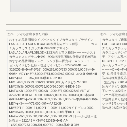
左ページから抽出された内容
右ページから抽出
おすすめ品番明細タイプパネルタイプガラスタイプデザイン
ガラスタイプ通風
LAALACLAELAGLAHLGALGC木目方向ガラス種類―――――カス
LGELGGLGHLG
ミガラスカスミガラス◆99999DDデザイン
スミガラスチェッ
LABLADLAFLAPLGBLGD−木目方向ガラス種類―――――カスミ
ガラスエッチング
ガラスカスミガラス◆999―9DD枠種類/機能/仕様W呼称H呼称
子―アクリル系パ
おすすめ品番明細ノンケーシング枠︵固定枠︶Wソフトモーシ
DDGPFFFP922
ョンガイドピン仕様︵埋込ガイドピン︶3220ASMKT-W-
カーガラス―エッ
3220Z❹-❺-❻-AF-5¥261,000¥285,000¥333,000¥333,000本体❺-
――――D―G―F―F――――
❻08H-MDY◆×3¥43,000×3¥51,000×3¥67,000×3―本体❺-❻08H❹-
受15…受注生産
MDY◆×3―――¥67,000×3枠■-AF32H❹-
込み枠種類枠見込
MWE2¥93,000¥93,000¥93,000¥93,000ガイドピン□-0002-
（固定枠）21017
MWC5¥36,000¥36,000¥36,000¥36,000引手BD-HGS-
込ガイドピン床先
MAFW×3¥1,000×3¥1,000×3¥1,000×3¥1,000×323ASMKT-W-
下レールφ22深さ12
3223Z❹-❺-❻-AF-5¥300,000¥327,000¥384,000¥384,000本体❺-
12mm厚段差4詳
❻08K-MDY◆×3¥50,000×3¥59,000×3¥78,000×3―本体❺-❻08K❹-
ア室内引戸可動間
MDY◆×3―――¥78,000×3枠■-AF32K❹-
シッサSラシッサ
MWE2¥111,000¥111,000¥111,000¥111,000ガイドピン□-0002-
造作材DS窓枠有
MWC5¥36,000¥36,000¥36,000¥36,000引手BD-HGS-
MAFW×3¥1,000×3¥1,000×3¥1,000×3¥1,000×3下レール仕様︵埋
込敷居︶3220ASMKT-W-3220Z❹-❺-❻-AF-
1¥229,000¥253,000¥301,000¥301,000本体❺-❻08H-