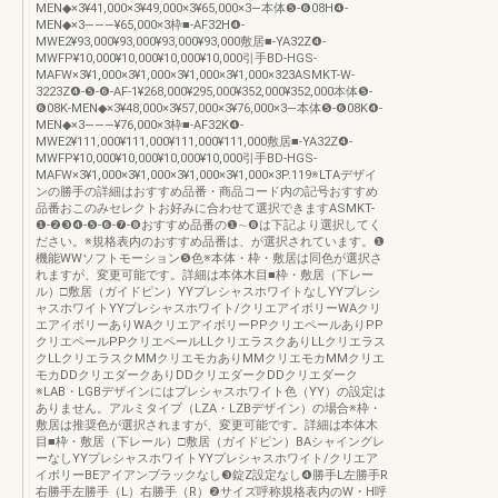
MEN◆×3¥41,000×3¥49,000×3¥65,000×3―本体❺-❻08H❹-
MEN◆×3―――¥65,000×3枠■-AF32H❹-
MWE2¥93,000¥93,000¥93,000¥93,000敷居■-YA32Z❹-
MWFP¥10,000¥10,000¥10,000¥10,000引手BD-HGS-
MAFW×3¥1,000×3¥1,000×3¥1,000×3¥1,000×323ASMKT-W-
3223Z❹-❺-❻-AF-1¥268,000¥295,000¥352,000¥352,000本体❺-
❻08K-MEN◆×3¥48,000×3¥57,000×3¥76,000×3―本体❺-❻08K❹-
MEN◆×3―――¥76,000×3枠■-AF32K❹-
MWE2¥111,000¥111,000¥111,000¥111,000敷居■-YA32Z❹-
MWFP¥10,000¥10,000¥10,000¥10,000引手BD-HGS-
MAFW×3¥1,000×3¥1,000×3¥1,000×3¥1,000×3P.119※LTAデザイ
ンの勝手の詳細はおすすめ品番・商品コード内の記号おすすめ
品番おこのみセレクトお好みに合わせて選択できますASMKT-
❶-❷❸❹-❺-❻-❼-❽おすすめ品番の❶∼❽は下記より選択してく
ださい。※規格表内のおすすめ品番は、が選択されています。❶
機能WWソフトモーション❺色※本体・枠・敷居は同色が選択さ
れますが、変更可能です。詳細は本体木目■枠・敷居（下レー
ル）□敷居（ガイドピン）YYプレシャスホワイトなしYYプレシ
ャスホワイトYYプレシャスホワイト/クリエアイボリーWAクリ
エアイボリーありWAクリエアイボリーPPクリエペールありPP
クリエペールPPクリエペールLLクリエラスクありLLクリエラス
クLLクリエラスクMMクリエモカありMMクリエモカMMクリエ
モカDDクリエダークありDDクリエダークDDクリエダーク
※LAB・LGBデザインにはプレシャスホワイト色（YY）の設定は
ありません。アルミタイプ（LZA・LZBデザイン）の場合※枠・
敷居は推奨色が選択されますが、変更可能です。詳細は本体木
目■枠・敷居（下レール）□敷居（ガイドピン）BAシャイングレ
ーなしYYプレシャスホワイトYYプレシャスホワイト/クリエア
イボリーBEアイアンブラックなし❸錠Z設定なし❹勝手L左勝手R
右勝手左勝手（L）右勝手（R）❷サイズ呼称規格表内のW・H呼