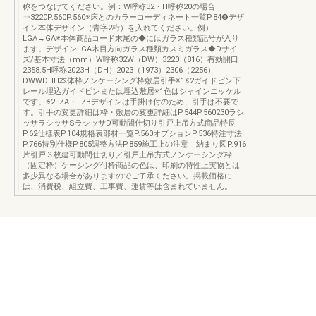
称をつなげてください。例：W呼称32・H呼称20の場合
⇒3220P.560P.560※床とのカラーコーディネート一覧P.84❻デザ
イン本体デザイン（青字2桁）を入れてください。例）
LGA→GA※本体商品コード末尾の◆にはガラス種類記号が入り
ます。デザインLGA木目方向ガラス種類カスミガラス◆Dサイ
ズ/基本寸法（mm）W呼称32W（DW）3220（816）有効開口
2358.5H呼称2023H（DH）2023（1973）2306（2256）
DWWDHH本体枠ノンケーシング枠敷居引手※1※2ガイドピン下
レール埋込ガイドピンまたは埋込敷居※1色はシャインニッケル
です。※2LZA・LZBデザインは手掛け付のため、引手は不要で
す。引手の変更詳細は枠・敷居の変更詳細はP.544P.560230ラシ
ッサラシッサSラシッサD可動間仕切り引戸上吊方式商品特長
P.62仕様表P.104規格表部材一覧P.560オプションP.536特注寸法
P.766特別仕様P.805調整方法P.859施工上の注意 ̶納まり図P.916
片引戸３枚建可動間仕切り／引戸上吊方式ノンケーシング枠
（固定枠）ケーシング付枠商品の色は、印刷の特性上実物とは
多少異なる場合がありますのでご了承ください。掲載価格に
は、消費税、組立費、工事費、運賃等は含まれていません。