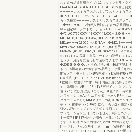
おすすめ品番明細タイプパネルタイプガラスタイ
LAALACLAELAGLAHLGALGCLGELGG木目方
―――――カスミガラスカスミガラスカスミガラ
◆99999DDDDデザインLABLADLAFLAPLGBLG
ガラス種類―――――カスミガラスカスミガラス
―◆999―9DDD―枠種類/機能おすすめ品番明細
枠︵固定枠︶ソフトモーションASUHK-W-❷20N❹-
❼¥91,000¥99,000¥115,000¥115,000本体❺-❻▼H-
MEL◆¥38,000¥46,000¥62,000―本体❺-❻▼HL-
MEL◆―――¥62,000本体❺-TA▼H❹-MEL9――――
MWE7¥52,000¥52,000¥52,000¥52,000引手BD-HG
MAFW¥1,000¥1,000¥1,000¥1,000P.119※L
細はおすすめ品番・商品コード内の記号おすすめ
セレクトお好みに合わせて選択できますHDHWDWA
❷20❸❹-❺-❻-❼おすすめ品番の❶∼❼は下記よ
さい。※規格表内のおすすめ品番は、が選択され
能Wソフトモーション❷W呼称・▼DW呼称❷▼
DW寸法（mm）14071454721160816448161809
L左勝手R右勝手※本体・枠は同色が選択されます
す。詳細は※LAB・LGB・LYBデザインにはプレ
色（YY）の設定はありません。❺色本体・枠木目
ホワイトなしWAクリエアイボリーありPPクリエ
クリエラスクありMMクリエモカありDDクリエ
手（L）右勝手（R）❸錠J錠付（表示錠）差額N
引込み戸はポップアップ方式を採用しているため
フトモーションは付いていません。※床とのカラ
ト一覧P.84P.557※錠付の場合、本体、枠の商品
ます。詳細はP.557※図面のためのLRの選択とな
同一です。サイズ/基本寸法（mm）W呼称14161
1454（721）1644（816）1824（906）有効開口68