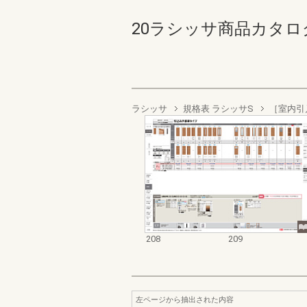
20ラシッサ商品カタログ 20
ラシッサ
規格表 ラシッサS
［室内引
208
209
左ページから抽出された内容