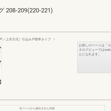
8-209(220-221)
戸／上吊方式］引込み戸標準タイプ
お探しのページは「カ
タログビューではwe
んになれます。
右ページから抽出された内容