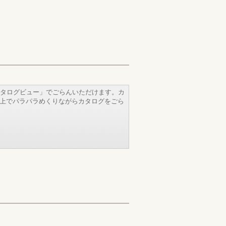
タログビュー」でごらんいただけます。カ
b上でパラパラめくりながらカタログをごら