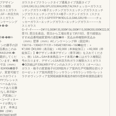
プデザイン
ガラスタイプクラシックタイプ通風タイプ洗面タイプ
向ガラス種類
LGHLGKLGLLGNLGPLGSLWALWBLTALYAチェッカーガラスエ
スカスミガラス
ッチングガラス+格子エッチングガラスエッチングガラスエッチ
DLGF−−木目方向
ングガラスエッチングガラス+格子―ステンドガラス（スクエ
カスミガラス
ア）―カスミガラスGPFFFP9K9DLGJLGMLGRLYB−−−−−−チェ
ノンケーシング
ッカーガラス―エッチングガラス―エッチングガラス――――カ
❺-❻-
スミガラス
G―F―F――――D¥115,000¥135,000¥156,000¥115,000¥200,000¥222,000¥115
受15…受注生産品。受注から工場出荷まで約15日。受15差額お
枠❺-❼❷H-
すすめ品番明細変更時の差額❼枠・見込み枠種類枠見込み
S-
（mm）壁厚（mm）ACノンケーシング枠（固定枠）
TAデザインの勝手の詳
156116∼130AD171131∼145AE180146∼160❸錠付：＋
品番おこのみ
¥7,000【¥3,000（表示錠）＋¥2,000（本体錠加工）＋¥2,000（枠
SUHK-❶-
錠加工）】❻デザイン本体デザイン（青字2桁）を入れてくださ
り選択してくだ
い。例）LGA→GA※本体商品コード末尾の◆にはガラス種類記
ています。❶機
号が入ります。デザインLGA木目方向ガラス種類カスミガラス
W寸法（mm）
◆D詳細はP.536LWBデザインのみステンドガラス（オーバル）
1824906❹勝手
ガラス・格子の変更格子付209室内ドア室内引戸可動間仕切りク
が、変更可能で
ローゼットドア室内用窓ラシッサラシッサSラシッサDパレット
シャスホワイト
ラテオヴィンティア玄関収納新和風造作材DS窓枠有償部品索引
YYプレシャス
ペールありLL
ダークあり左勝
錠なし表示錠※
、戸尻側にソ
ーコーディネー
コードが異なり
ります。本体は
8W（DW）
9784874H呼