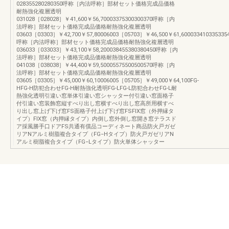
028355280280350呼称［内法呼称］部材セット価格完成品価格
耐熱強化複層透明
031028［028028］￥41,600￥56,70003375300300370呼称［内
法呼称］部材セット価格完成品価格耐熱強化複層透明
03603［03303］￥42,700￥57,80006003［05703］￥46,500￥61,600033410335335
呼称［内法呼称］部材セット価格完成品価格耐熱強化複層透明
036033［033033］￥43,100￥58,200038455380380450呼称［内
法呼称］部材セット価格完成品価格耐熱強化複層透明
041038［038038］￥44,400￥59,50005575500500570呼称［内
法呼称］部材セット価格完成品価格耐熱強化複層透明
03605［03305］￥45,000￥60,10006005［05705］￥49,000￥64,100FG-
HFG-H防犯合わせFG-H耐熱強化透明FG-LFG-L防犯合わせFG-L耐
熱強化透明引違い窓単体引違い窓シャッター付引違い窓面格子
付引違い窓装飾窓縦すべり出し窓横すべり出し窓高所用横すべ
り出し窓上げ下げ窓FS面格子付上げ下げ窓FSFIX窓（外押縁タ
イプ）FIX窓（内押縁タイプ）内倒し窓外倒し窓開き窓テラスド
ア採風勝手口ドアFS共通有償品コーディネート商品防火戸ガゼ
リアNアルミ樹脂複合タイプ（FG−Hタイプ）防火戸ガゼリアN
アルミ樹脂複合タイプ（FG−Lタイプ）防火単体シャッター