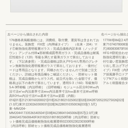
左ページから抽出された内容
右ページから抽出
176価格表掲載価格には、消費税、取付費、運賃等は含まれてお
177069[066](2.
りません。装飾窓 FIX窓（内押縁タイプ） （在来・204）マ
東710740780083[0
ド①耐熱強化透明複層ガラス：完成品価格内訳本体（ノックダ
尺)800830870FI
ウン）アングル付枠●部材構成図専用ガラス・完成品価格は耐風
HFG-H防犯合わせ
圧性能S-2（120）等級を満たす最薄ガラスで算出しておりま
熱強化透明引違い
す。（下記表参照）・完成品価格は防火戸FG-H/L専用のグレチ
付引違い窓装飾窓
ャン無耐熱強化透明複層ガラスで算出しております。・後付ビ
り出し窓上げ下げ
ードは専用品となります。同梱されていませんので別途ご注文
イプ）FIX窓（
ください。詳細は有償品欄をご確認ください。・部材セット価
ア採風勝手口ドア
格は、完成品価格からガラス代、組立代を除いた金額です。価
リアNアルミ樹脂
格表は以下の条件で算出しています。透明S-3（160）等級無印
アルミ樹脂複合タ
5-A-3呼称幅［内法呼称］（旧呼称幅）モジュール区分ROW㎜内
法寸法w'㎜内法基準寸法w㎜内法基準寸法h㎜基本寸法W㎜呼称
高ROH㎜内法寸法h'㎜基本寸法H㎜姿図（内観）
016[013]212130160200021[018]262180210250023[020]204287205235275026[023]
(1.0尺)東312230260300031[028]362280310350036[033](1.5尺)
東･MM204･
MM204417335365405041[038]462380410450060[057](2.0尺)東
204654570600640FIX018255180180250呼称［内法呼称］部材セ
ット価格完成品価格耐熱強化複層透明023305230230300呼称
［内法呼称］部材セット価格完成品価格耐熱強化複層透明