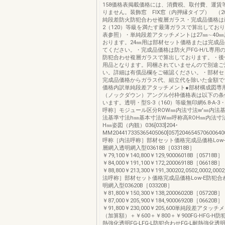
158価格表掲載価格には、消費税、取付費、運賃
りません。装飾窓 FIX窓（内押縁タイプ） （2
純段差防火防犯合わせ複層ガラス・完成品価格は
2（120）等級を満たす最薄ガラスで算出してお
表参照）・単純段差アタッチメントは27㎜∼40
おります。24㎜用は部材セット価格または完成
てください。・完成品価格は防火戸FG-H/L専用
防犯合わせ複層ガラスで算出しております。・後
用品となります。同梱されていませんので別途ご
い。詳細は有償品欄をご確認ください。・部材セ
完成品価格からガラス代、組立代を除いた金額で
価格内訳単純段差アタッチメント●部材構成図専
（ノックダウン）アングル付枠価格表は以下の条
います。透明・型S-3（160）等級無印網6.8-A-
呼称］モジュール区分ROW㎜内法寸法w'㎜内法
法基準寸法h㎜基本寸法W㎜呼称高ROH㎜内法寸法
H㎜姿図（内観）036[033]204･
MM204417335365405060[057]20465457060064006
呼称［内法呼称］部材セット価格完成品価格Low
層網入透明網入型03618B［03318B］
￥79,100￥140,800￥129,90006018B［05718B］
￥84,000￥191,100￥172,20006918B［06618B］
￥88,800￥213,300￥191,300202,0502,0002,0
法呼称］部材セット価格完成品価格Low-E防犯
明網入型03620B［03320B］
￥81,800￥150,300￥138,20006020B［05720B］
￥87,000￥205,900￥184,90006920B［06620B］
￥91,800￥230,000￥205,600単純段差アタッ
（加算額）＋￥600＋￥800＋￥900FG-HFG-H防
熱強化透明FG-LFG-L防犯合わせFG-L耐熱強化