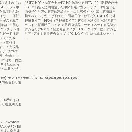
等は含まれてお
159FG-HFG-H防犯合わせFG-H耐熱強化透明FG-LFG-L防犯合わせ
04）テラス単
FG-L耐熱強化透明引違い窓単体引違い窓シャッター付引違い窓
耐風圧性能S-
面格子付引違い窓装飾窓縦すべり出し窓横すべり出し窓高所用
ります。（下記
横すべり出し窓上げ下げ窓FS面格子付上げ下げ窓FSFIX窓（外
㎜用が含まれて
押縁タイプ）FIX窓（内押縁タイプ）内倒し窓外倒し窓開き窓テ
品価格に加算し
ラスドア採風勝手口ドアFS共通有償品コーディネート商品防火
のグレチャン無
戸ガゼリアNアルミ樹脂複合タイプ（FG−Hタイプ）防火戸ガゼ
付ビードは専
リアNアルミ樹脂複合タイプ（FG−Lタイプ）防火単体シャッタ
注文くださ
ー
ット価格は、
す。：完成品
用ガラス本体
件で算出して
3・3呼称幅［内法
基準寸法w㎜内
h'㎜基本寸法
9[066]204745660690730FIX181,8501,8001,8001,860
-E防犯合わせ複
002,060呼称［内
合わせ複層網入透
チメント24mm用
犯合わせFG-H耐
透明引違い窓単体