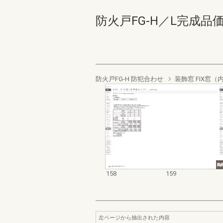
防火戸FG-H／L完成品価格表 
防火戸FG-H 防犯合わせ
装飾窓 FIX窓
158
159
左ページから抽出された内容