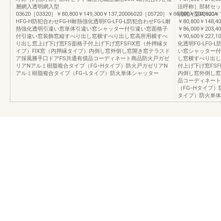
層網入透明網入型
法呼称］部材セッ
03620［03320］￥80,800￥149,300￥137,20006020［05720］￥86,000￥204,900￥1
明網入型03620A［
HFG-H防犯合わせFG-H耐熱強化透明FG-LFG-L防犯合わせFG-L耐
￥80,800￥148,4
熱強化透明引違い窓単体引違い窓シャッター付引違い窓面格子
￥86,000￥203,4
付引違い窓装飾窓縦すべり出し窓横すべり出し窓高所用横すべ
￥90,600￥227,
り出し窓上げ下げ窓FS面格子付上げ下げ窓FSFIX窓（外押縁タ
化透明FG-LFG
イプ）FIX窓（内押縁タイプ）内倒し窓外倒し窓開き窓テラスド
い窓シャッター付
ア採風勝手口ドアFS共通有償品コーディネート商品防火戸ガゼ
し窓横すべり出し
リアNアルミ樹脂複合タイプ（FG−Hタイプ）防火戸ガゼリアN
付上げ下げ窓FSF
アルミ樹脂複合タイプ（FG−Lタイプ）防火単体シャッター
内倒し窓外倒し窓
品コーディネート
（FG−Hタイプ
タイプ）防火単体