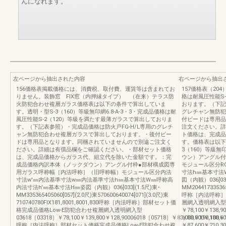
んになれます。
左ページから抽出された内容
右ページから抽出
156価格表掲載価格には、消費税、取付費、運賃等は含まれてお
157価格表（2
りません。装飾窓 FIX窓（内押縁タイプ） （在来）テラス防
格は耐風圧性能S
火防犯合わせ複層ガラス価格表は以下の条件で算出していま
おります。（下記
す。透明・型S-3（160）等級無印網6.8-A-3・3・完成品価格は耐
グレチャン無防犯
風圧性能S-2（120）等級を満たす最薄ガラスで算出しておりま
付ビードは専用品
す。（下記表参照）・完成品価格は防火戸FG-H/L専用のグレチ
注文ください。詳
ャン無防犯合わせ複層ガラスで算出しております。・後付ビー
ト価格は、完成品
ドは専用品となります。同梱されていませんので別途ご注文く
す。価格表は以下
ださい。詳細は有償品欄をご確認ください。・部材セット価格
3（160）等級無
は、完成品価格からガラス代、組立代を除いた金額です。：完
ウン）アングル付
成品価格内訳本体（ノックダウン）アングル付枠●部材構成図専
モジュール区分R
用ガラス呼称幅［内法呼称］（旧呼称幅）モジュール区分内法
寸法h㎜基本寸法
寸法w'㎜内法基準寸法w㎜内法基準寸法h㎜基本寸法W㎜呼称高
図（内観）036[033
内法寸法h'㎜基本寸法H㎜姿図（内観）036[033](1.5尺)東･
MM2044173353654
MM335365405060[057](2.0尺)東570600640074[071](3.0尺)東
呼称［内法呼称］
710740780FIX181,8001,8001,830呼称［内法呼称］部材セット価
層網入透明網入型03
格完成品価格Low-E防犯合わせ複層網入透明網入型
￥78,100￥138,9
03618［03318］￥78,100￥139,800￥128,90006018［05718］￥83,000￥190,100￥17
￥83,000￥188,6
呼称［内法呼称］部材セット価格完成品価格Low-E防犯合わせ複
￥87,600￥210,30