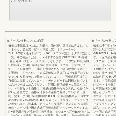
んになれます。
左ページから抽出された内容
右ページから抽出
68価格表掲載価格には、消費税、取付費、運賃等は含まれてお
69価格表T/F（
りません。装飾窓 縦すべり出し窓（オペレーター）
記号はP.2「色
T/F（FIX窓内押縁タイプ）（204）テラス※色記号はP.2「色記号
@BHVT/FPU
一覧」をご確認ください。●おすすめ品番@BHVT/FPU1−呼称
す。・完成品価格
−色記号※FIX部はノックダウンとなります。・完成品価格は耐風
ラスで算出してお
圧性能S-2（120）等級を満たす最薄ガラスで算出しておりま
メントは27㎜∼
す。（下記表参照）・網戸を選択されない場合は網戸溝カバー
ト価格または完成
を選択してください。・完成品価格は防火戸FG-H/L専用のグレ
れない場合は網戸
チャン付複層ガラスで算出しております。・可動式網戸は別途
は防火戸FG-H
有償品に掲載しております。・後付けビードは同梱されていま
ます。・可動式網
せんので別途ご注文ください。詳細は有償品欄をご確認くださ
けビードは同梱さ
い。・部材セット価格は、完成品価格からガラス代、組立代を
は有償品欄をご確
除いた金額です。価格表は以下の条件で算出しています。透
格からガラス代、
明・型S-3（160）等級無印網6.8-A-3：完成品価格内訳：おすす
件で算出しています
め品番内訳●部材構成図FIX窓本体（ノックダウン）アングル付
完成品価格内訳：
枠縦すべり出し窓本体（ガラス入り完成品）アングル付枠段窓
ックダウン）アン
無目アングル付枠固定式網戸可動式網戸オペレーターハンドル
成品）アングル付
FIX部専用ガラス呼称幅［内法呼称］モジュール区分ROW㎜内法
ント固定式網戸可
寸法w'㎜内法基準寸法w㎜内法基準寸法h㎜基本寸法W㎜呼称高
ス呼称幅［内法呼