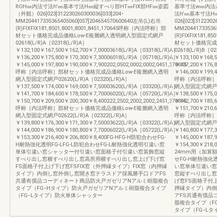
ROH㎜内法寸法h'㎜基本寸法H㎜縦すべり部HT㎜FIX部HF㎜姿図
基準寸法w㎜内法
（外観）026[023]312230260300036[033]204･
法h'㎜基本寸法H
MM204417335365405060[057]204654570600640左吊(L)右吊
026[023]3122302
(R)FIXFIX181,8501,8001,8001,8451,170645呼称［内法呼称］部
MM20441733536
材セット価格完成品価格Low-E複層網入透明網入型固定式網戸
(R)FIXFIX181,
02618(L/R)A［02318(L/R)A］
材セット価格完成
￥132,100￥167,500￥162,700￥7,00003618(L/R)A［03318(L/R)A］
02618(L/R)B［02
￥136,200￥175,800￥170,300￥7,30006018(L/R)A［05718(L/R)A］
￥133,100￥168,5
￥145,000￥197,800￥190,000￥7,900202,0502,0002,0002,0451,370645
￥137,200￥176,8
呼称［内法呼称］部材セット価格完成品価格Low-E複層網入透明
￥146,000￥199,4
網入型固定式網戸02620(L/R)A［02320(L/R)A］
呼称［内法呼称］
￥137,500￥174,000￥169,000￥7,50003620(L/R)A［03320(L/R)A］
網入型固定式網戸026
￥141,700￥184,600￥178,500￥7,70006020(L/R)A［05720(L/R)A］
￥138,500￥175,0
￥150,700￥209,000￥200,300￥8,400222,2502,2002,2002,2451,370845
￥142,700￥185,6
呼称［内法呼称］部材セット価格完成品価格Low-E複層網入透明
￥151,700￥210,6
網入型固定式網戸02622(L/R)A［02322(L/R)A］
呼称［内法呼称］
￥139,800￥176,300￥171,300￥7,50003622(L/R)A［03322(L/R)A］
網入型固定式網戸026
￥144,000￥186,900￥180,800￥7,70006022(L/R)A［05722(L/R)A］
￥140,800￥177,3
￥153,300￥216,400￥206,800￥8,400FG-HFG-H防犯合わせFG-
￥145,000￥187,9
H耐熱強化透明FG-LFG-L防犯合わせFG-L耐熱強化透明引違い窓
￥154,300￥21
単体引違い窓シャッター付引違い窓面格子付引違い窓装飾窓縦
24mm用（加算額）
すべり出し窓横すべり出し窓高所用横すべり出し窓上げ下げ窓
せFG-H耐熱強化透
FS面格子付上げ下げ窓FSFIX窓（外押縁タイプ）FIX窓（内押縁
い窓単体引違い窓
タイプ）内倒し窓外倒し窓開き窓テラスドア採風勝手口ドアFS
窓縦すべり出し窓
共通有償品コーディネート商品防火戸ガゼリアNアルミ樹脂複合
げ窓FS面格子付上
タイプ（FG−Hタイプ）防火戸ガゼリアNアルミ樹脂複合タイプ
押縁タイプ）内倒
（FG−Lタイプ）防火単体シャッター
アFS共通有償品
脂複合タイプ（F
タイプ（FG−L