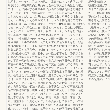
説明書、本体ラベル又はその他の注意書きに基づく適正なご使
場合⑥熱割れや、
用状態で、保証期間内に商品そのものに不具合が発生した場合
破損⑦複層ガラス
には、下記に例示する免責事項に該当する場合を除き無料修理
件下でご使用され
いたします。なお、強風雨時に、サッシ下枠に雨水がたまるこ
だし一般浴室は除
とがありますが、これは商品上の特性であり不具合ではありま
事前に打ち合わせ
せん。不具合といえる雨水浸入は、サッシ下枠を越えて雨水が
能を超えた性能を
流れ出たり、あふれ出たりすることです。■免責事項保証期間内
⑪複層ガラスもし
でも、次の様な場合には有料修理となります。①当社の手配に
（複層ガラスの干
よらない加工、組立て、施工、管理、メンテナンスなどに起因
経年変化（使用に
する不具合（例えば、海砂や急結材を使用したモルタルによる
の変質、変色、変
腐食。中性洗剤以外のクリーニング剤を使用したことによる変
その他類似の不具
色や腐食。工事中の養生不良に起因する変色や腐食など）②お
不具合⑭保証対象
客様の指図による、正規仕様ではない特別な仕様にて製作した
場合⑮複層ガラス
部分に起因する不具合。（例えば、サッシ・ドアの基本性能お
⑯実用化された技
よび防犯性の低下。使い勝手、操作性の低下など）③表示され
タログ等に注意事
た商品の性能を超えた性能を必要とする場所に取付けられた場
ラスに打刻された
合の不具合④建築躯体の変形など商品以外の不具合に起因する
日を確認いたしま
商品の不具合⑤商品又は部品の経年変化（使用に伴う消耗、摩
料とさせていただ
耗など）や経年劣化（樹脂部品の変質、変色など）又はこれら
権利を制限するも
に伴うさび、かびなどその他類似の不具合⑥商品周辺の自然環
理についてご不明
境、住環境などに起因する結露、腐食又はその他の不具合（例
売店又は当社商品
えば、塩害による腐食。大気中の砂塵、煤煙、各種金属粉、亜
スの品質保証につい
硫酸ガス、アンモニア、車の排気ガスなどが付着して起きる腐
食。異常な高温・低温・多湿による不具合など）⑦商品又は部
品の材料特性に伴う現象（例えば木製品の反り、干割れ、色あ
せ、木目違い、ふし抜け、樹液のにじみ出しなど）⑧天災その
他の不可抗力（例えば、暴風、豪雨、高潮、地震、落雷、洪
水、地盤沈下、火災など）による不具合又はこれらによって商
品の性能を超える事態が発生した場合の不具合⑨施工当時実用
化されていた技術、知識では予測することが不可能な現象又は