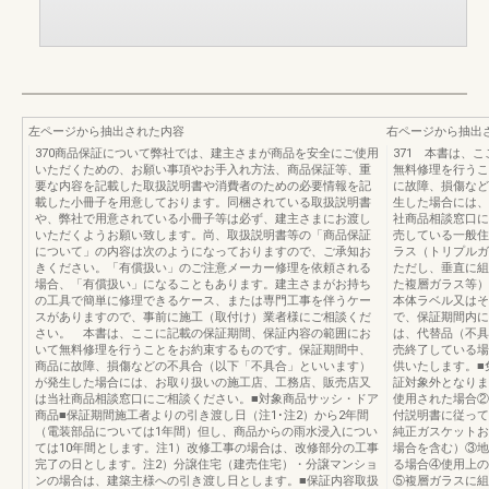
左ページから抽出された内容
右ページから抽出
370商品保証について弊社では、建主さまが商品を安全にご使用
371 本書は、
いただくための、お願い事項やお手入れ方法、商品保証等、重
無料修理を行うこ
要な内容を記載した取扱説明書や消費者のための必要情報を記
に故障、損傷など
載した小冊子を用意しております。同梱されている取扱説明書
生した場合には、
や、弊社で用意されている小冊子等は必ず、建主さまにお渡し
社商品相談窓口に
いただくようお願い致します。尚、取扱説明書等の「商品保証
売している一般住
について」の内容は次のようになっておりますので、ご承知お
ラス（トリプルガ
きください。「有償扱い」のご注意メーカー修理を依頼される
ただし、垂直に組
場合、「有償扱い」になることもあります。建主さまがお持ち
た複層ガラス等）
の工具で簡単に修理できるケース、または専門工事を伴うケー
本体ラベル又はそ
スがありますので、事前に施工（取付け）業者様にご相談くだ
で、保証期間内に
さい。 本書は、ここに記載の保証期間、保証内容の範囲にお
は、代替品（不具
いて無料修理を行うことをお約束するものです。保証期間中、
売終了している場
商品に故障、損傷などの不具合（以下「不具合」といいます）
供いたします。■
が発生した場合には、お取り扱いの施工店、工務店、販売店又
証対象外となりま
は当社商品相談窓口にご相談ください。■対象商品サッシ・ドア
使用された場合②
商品■保証期間施工者よりの引き渡し日（注1･注2）から2年間
付説明書に従って
（電装部品については1年間）但し、商品からの雨水浸入につい
純正ガスケットお
ては10年間とします。注1）改修工事の場合は、改修部分の工事
場合を含む）③地
完了の日とします。注2）分譲住宅（建売住宅）・分譲マンショ
る場合④使用上の
ンの場合は、建築主様への引き渡し日とします。■保証内容取扱
⑤複層ガラスに組