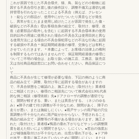
これが原因で生じた不具合⑩犬、猫、鳥、鼠などの小動物に起
因する不具合⑪引き渡し後の操作誤り、調整不備又は適切な維
持管理を行わなかったことによる不具合（例えば、クレセン
ト・錠などの部品が、使用中にがたついたり異音などが発生
し、異常が生じたまま使用し続けたことが原因で発生した傷・
破損などの不具合）⑫お客様自身の組立て、取付け、修理、改
造（必要部品の取外しを含む）に起因する不具合⑬本来の使用
目的以外の用途に使用された場合の不具合又は使用目的と異な
る使用方法による場合の不具合⑭犯罪などの不法な行為に起因
する破損や不具合＊保証期間経過後の修理、交換などは有料と
させていただきます。＊本書によって、お客様の法律上の権利
を制限するものではありませんので、保証期間経過後の修理に
ついてご不明の場合は、お取り扱いの施工店、工務店、販売店
又は当社商品相談窓口にお問い合わせください。商品保証につ
い
て………………………………………………………………………………………………………………………………………………………
商品に不具合が生じて修理が必要な場合、下記の例のように商
品の組み立て・調整、取付け等に起因する場合がありますの
で、不具合状態をご確認の上、施工された（取付けた）業者様
にご相談ください。修理のご相談先について株式会社LIXIL代表
的な例ご相談（修理依頼）先●ドアクローザの調整が適切でな
く、開閉が軽すぎる、重い、または異音がする。（ネジのゆる
み）●障子の建て付け調整が不十分なため、隙間があく、障子の
走りが悪い、または施錠しにくい。●雨戸サッシの雨戸錠の穴位
置調整が不十分なために雨戸錠がかからない。予想されること
商品の組み立て・調整等の不備がある場合があります。施工さ
れた（取付けた）業者様●鴨居の垂れ下がりなどサッシの調整限
度を超えた狂いにより開閉できない、しにくい。●窓台の強度お
よび補強板取付けが不十分なため、出窓が垂れ下がる。●ドア枠
が水平・垂直に施工されていないために開閉しにくい、または