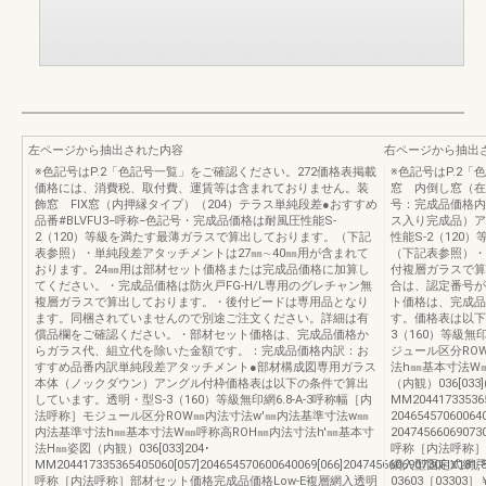
左ページから抽出された内容
右ページから抽出
※色記号はP.2「色記号一覧」をご確認ください。272価格表掲載
※色記号はP.2
価格には、消費税、取付費、運賃等は含まれておりません。装
窓 内倒し窓（在来
飾窓 FIX窓（内押縁タイプ）（204）テラス単純段差●おすすめ
号：完成品価格内
品番#BLVFU3−呼称−色記号・完成品価格は耐風圧性能S-
ス入り完成品）ア
2（120）等級を満たす最薄ガラスで算出しております。（下記
性能S-2（12
表参照）・単純段差アタッチメントは27㎜∼40㎜用が含まれて
（下記表参照）・
おります。24㎜用は部材セット価格または完成品価格に加算し
付複層ガラスで算
てください。・完成品価格は防火戸FG-H/L専用のグレチャン無
合は、認定番号が
複層ガラスで算出しております。・後付ビードは専用品となり
ト価格は、完成品
ます。同梱されていませんので別途ご注文ください。詳細は有
す。価格表は以下
償品欄をご確認ください。・部材セット価格は、完成品価格か
3（160）等級無
らガラス代、組立代を除いた金額です。：完成品価格内訳：お
ジュール区分RO
すすめ品番内訳単純段差アタッチメント●部材構成図専用ガラス
法h㎜基本寸法W
本体（ノックダウン）アングル付枠価格表は以下の条件で算出
（内観）036[033]
しています。透明・型S-3（160）等級無印網6.8-A-3呼称幅［内
MM204417335365
法呼称］モジュール区分ROW㎜内法寸法w'㎜内法基準寸法w㎜
2046545706006
内法基準寸法h㎜基本寸法W㎜呼称高ROH㎜内法寸法h'㎜基本寸
20474566069073
法H㎜姿図（内観）036[033]204･
呼称［内法呼称］
MM204417335365405060[057]204654570600640069[066]204745660690730FIX181,8
網入型固定式網戸
呼称［内法呼称］部材セット価格完成品価格Low-E複層網入透明
03603［03303］￥