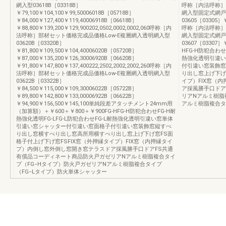
網入型03618B［03318B］
呼称［内法呼称］
￥79,100￥104,100￥99,50006018B［05718B］
網入型固定式網戸
￥84,000￥127,400￥119,40006918B［06618B］
03605［03305］￥
￥88,800￥139,200￥129,900202,0502,0002,0002,060呼称［内
呼称［内法呼称］
法呼称］部材セット価格完成品価格Low-E複層網入透明網入型
網入型固定式網戸
03620B［03320B］
03607［03307］￥
￥81,800￥109,500￥104,40006020B［05720B］
HFG-H防犯合わせ
￥87,000￥135,200￥126,30006920B［06620B］
熱強化透明引違い
￥91,800￥147,800￥137,400222,2502,2002,2002,260呼称［内
付引違い窓装飾窓
法呼称］部材セット価格完成品価格Low-E複層網入透明網入型
り出し窓上げ下げ
03622B［03322B］
イプ）FIX窓（
￥84,500￥115,000￥109,30006022B［05722B］
ア採風勝手口ドア
￥89,800￥142,800￥133,00006922B［06622B］
リアNアルミ樹脂
￥94,900￥156,500￥145,100単純段差アタッチメント24mm用
アルミ樹脂複合タ
（加算額）＋￥600＋￥800＋￥900FG-HFG-H防犯合わせFG-H耐
熱強化透明FG-LFG-L防犯合わせFG-L耐熱強化透明引違い窓単体
引違い窓シャッター付引違い窓面格子付引違い窓装飾窓縦すべ
り出し窓横すべり出し窓高所用横すべり出し窓上げ下げ窓FS面
格子付上げ下げ窓FSFIX窓（外押縁タイプ）FIX窓（内押縁タイ
プ）内倒し窓外倒し窓開き窓テラスドア採風勝手口ドアFS共通
有償品コーディネート商品防火戸ガゼリアNアルミ樹脂複合タイ
プ（FG−Hタイプ）防火戸ガゼリアNアルミ樹脂複合タイプ
（FG−Lタイプ）防火単体シャッター