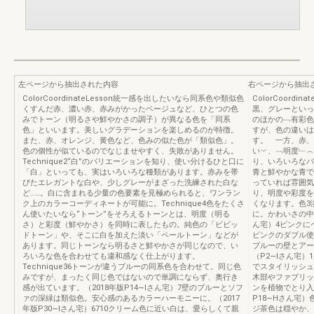
左ページから抽出された内容
右ページから抽出
ColorCoordinateLesson統一感を出したいなら同系色や類似色
ColorCoord
くすんだ赤、濃い赤、赤みがかったベージュなど、ひとつの色
黒、グレーといっ
みでトーン（明るさや鮮やかさの調子）が異なる色を「同系
のほかの﹁有彩色
色」といいます。美しいグラデーションを楽しめるのが特徴。
すが、色の違いは
また、赤、オレンジ、黄色など、色みの似た色が「類似色」。
す。 一方、赤、
色の個性が似ているのでなじませやすく、失敗がありません。
い︶、﹁明度﹂︵
Technique2“白”のバリエーションを知り、使い分けるひと口に
り、いろいろなバ
「白」といっても、実はいろいろな種類があります。赤みを帯
青と鮮やかな青で
びたエレガントな白や、少しグレーがまざった洗練された白な
っていれば雰囲気
ど……。白に含まれる少量の色要素を見極められると、ワンラン
り、明度や彩度を
ク上のカラーコーディネートが可能に。Technique4色をたくさ
くなります。色3
ん使いたいなら“トーン”をそろえるトーンとは、明度（明る
に。かわいさの中
さ）と彩度（鮮やかさ）を同時に表したもの。純色の「ビビッ
ん宅）4ピンクに
ドトーン」や、そこに白を加えた淡い「ペールトーン」などが
ピンクのダブル使
あります。同じトーンなら明るさと鮮やかさが同じなので、い
ブルーの壁とアー
ろいろな色を合わせても違和感なく仕上がります。
（P2∼Iさん宅
Technique36トーンが違うブルーの同系色を合わせて。同じ色
でスタイリッシュな
みですが、まったく同じ色ではないので単調にならず、奥行き
木部やファブリッ
感が出ています。（2018年版P14∼Iさん宅）7壁のブルーとソフ
ンを植物でとり入
ァの深緑は類似色。安心感のあるカラーハーモニーに。（2017
P18∼Hさん宅
年版P30∼Iさん宅）6710クリーム色に近い白は、愛らしくて親
ジ茶色は穏やか、