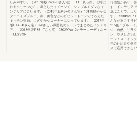
しみやすい。（2017年版P40∼Oさん宅） 11「真っ白」と呼ば
れ個性があり、多
れるクリーンな白。凛としたイメージで、シンプルモダンなイ
す。インテリアで
ンテリアに合います。（2018年版P6∼Oさん宅）10118鮮やかな
選ぶことで、より
ターコイズブルー、赤、黄色などのビビッドトーンでそろえた
す。Techniq
キッチン収納。にぎやかなコーナーになっています。（2017年
んなが過ごすリビン
版P14∼Bさん宅）9やさしい雰囲気のトーンでまとめたインテリ
215色：ブルー
ア。（2018年版P36∼Tさん宅）98029Part2カラーコーディネー
ジ：自然、リラク
トLESSON
ン、やさしさ3色
ージ：ストイック
色の仕組みや個性
スに応用できるTec