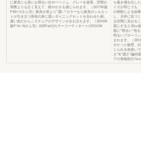
に家具にも床にも明るい白やベージュ、グレーを使用。空間が
ち着き感を出した
実際よりも広く見えて、軽やかさも感じられます。（2017年版
イズが同じでも、
P40∼Oさん宅）家具が床より“濃い”カラーなら家具のシルエッ
の明暗による効果
トが引き立つ茶色の床に黒いダイニングセットを合わせた例。
し、天井に近づく
濃い色だからこそチェアのデザインがきわ立ちます。（2016年
る空間に見せるこ
版P16∼Nさん宅）025Part2カラーコーディネートLESSON
黒にすると20㎝
順に“明るい”色を
明るいフローリン
まれます。（20
がかった板壁、白
じられる色使いです
さ”&“濃さ”編
アの骨格部分Techn