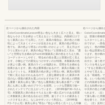
左ページから抽出された内容
右ページから抽出
ColorCoordinateLesson明るい色なら大きく広々と見え、暗い
ColorCoord
色なら小さく引き締まって見えるという法則は、内装材だけで
は、部屋の骨格部
なく家具においても同じ。ただ、家具の場合は、床の色との相
らスタートしまし
性によって大きくイメージが左右されます。家具の色が明るい
分ですが、﹁茶色
色でも、床の色より明るいのか暗いのかによって、見え方はガ
はなく、色の明暗
ラリと変わります。家具の色は“明るい”と部屋を広く見せ、“濃
るい色は部屋を広
い”と空間を引き締めるPoint3木製家具と床の色をそろえた例。
ります。色や柄の
コーディネートしやすく、明るめの色を選ぶと部屋が広く見え
るのがベター。 
ます。小物などでの変化もつけやすいのが特徴。木製家具の色
出すか、違う色で
が床より濃い例。家具のラインが強調され、空間を引き締める
ランスを考えなが
効果があります。濃い色は重厚感があるので、家具が高級に見
く”すると部屋が
えるメリットも。木製家具の色が床より明るい例。家具が貧弱
とやせて見える…
で軽く見えるおそれもあるので、上質な素材を使った家具や木
える「収縮色」で
目のない塗装の家具を選ぶのがおすすめです。床の色との関係
色」という色の性
も重要！家具も床も“濃い”色なら重厚感と落ち着き感アップ家
どの内装材を明る
具にも床にも濃いめのブラウンを採用。シックな雰囲気で統一
見える効果があり
されたインテリアに仕上がっています。（2018年版P30∼Sさん
や天井の色との濃
宅）木製家具と床の色をそろえると統一感と広がりのある部屋
られます。（左）
に木製家具と床の色を合わせた空間。違うテイストの家具をミ
て落ち着いた雰囲
ックスするときに、なじみやすいという利点も。（2018年版
色を使うと、天井
P2∼Tさん宅）家具も床も“明るい”色なら明るく広々とした印象
に。（左）反対に