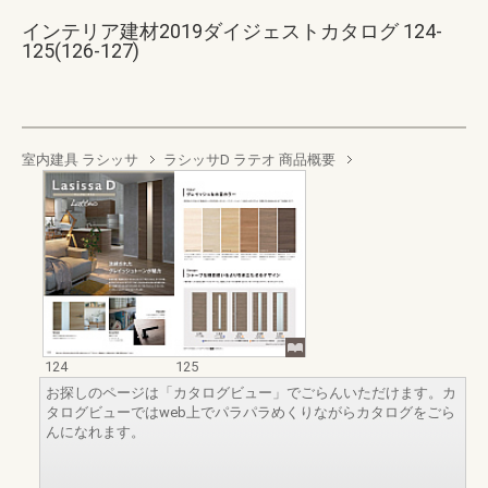
インテリア建材2019ダイジェストカタログ 124-
125(126-127)
室内建具 ラシッサ
ラシッサD ラテオ 商品概要
124
125
お探しのページは「カタログビュー」でごらんいただけます。カ
タログビューではweb上でパラパラめくりながらカタログをごら
んになれます。