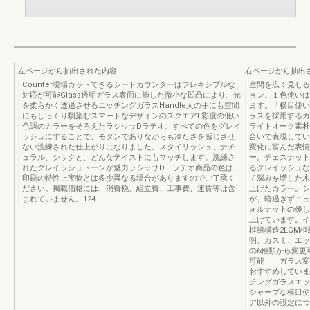
左ページから抽出された内容
右ページから抽出
Counter現場カットできるシートカウンターはフレキシブルな
空間を広く見せる
対応が可能Glass透明ガラス表面に施した微小な凹凸により、光
ョン。１色使いは
を柔らかく透過させるエッチングガラスHandle人の手にも空間
ます。「横目使い
にもしっくり馴染むスマートなデザインのスクエアL彩度の低い
ラスを採用するガ
色調のカラーをそろえたラシッサDラテオ。すべての色をグレイ
ライトオーク素朴
ッシュにすることで、モダンでありながらも冷たさを感じさせ
合いで表現してい
ない洗練された仕上がりになりました。スタイリッシュ、ナチ
変化に富んだ表情
ュラル、シックと、どんなテイストにもマッチします。洗練さ
ー。チェスナット
れたグレイッシュトーンが魅力ラシッサD ラテオ商品の色は、
るグレイッシュな
印刷の特性上実物とは多少異なる場合がありますのでご了承く
て深みを増した木
ださい。掲載価格には、消費税、組立費、工事費、運賃等は含
上げたカラー。シ
まれていません。124
が、暗過ぎずニュ
ォルナットの優し
上げています。イ
框組構造2LGM框
明、カスミ、エッ
の6種類から変更
可能 ガラス変更
おすすめしていま
チングガラスエッ
シャープな横目使
ア以外の設定につ