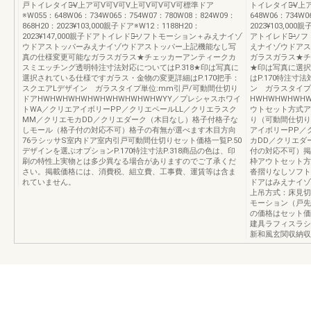
戸トイレタイプ̶̶V上ア可V可V可V上可V可V可V可標準ドア
トイレタイプ̶̶V
※W055：648W06：734W065：754W07：780W08：824W09：
648W06：734W0
868H20：2023¥103,000親子ドア※W12：1188H20：
2023¥103,000
2023¥147,000親子ドアトイレドア̶̶ソフトモーション＋みえナイゾ
アトイレドア̶̶
ウドアストッパーみえナイゾウドアストッパー上記機能なし写
えナイゾウドアス
真の仕様変更可能なガラスガラス★チェッカーアンティークカ
ガラスガラス★チ
スミエッチング透明特注寸法対応についてはP.318★印は写真に
★印は写真に選択
選択されている仕様ですガラス・金物の変更詳細はP.170把手：
はP.170特注寸
スクエアLデザイン ガラスタイプ単位:mm引戸/可動間仕切り
ン ガラスタイプ
ドアHWHWHWHWHWHWHWHWHWHWYY／プレシャスホワイ
HWHWHWHWH
トWA／クリエアイボリーPP／クリエペールLL／クリエラスク
ウトセット方式ア
MM／クリエモカDD／クリエダーク（木目なし）格子付格子な
り（可動間仕切り
しモール（格子付の対応不可）格子の有無が選べます木目方向
アイボリーPP／
76ラシッサS室内ドア室内引戸可動間仕切りセット価格一覧P.50
カDD／クリエダ
デザインを選ぶオプションP.170特注寸法P.318商品の色は、印
付の対応不可）掲
刷の特性上実物とは多少異なる場合がありますのでご了承くだ
枠アウトセット方
さい。掲載価格には、消費税、組立費、工事費、運賃等は含ま
沓摺りなしソフト
れていません。
ドアはみえナイゾ
上吊方式：床見切
モーション（戸先
の価格はセット価
建具ラフィスラシ
新和風玄関収納収