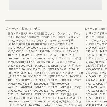
左ページから抽出された内容
右ページから抽出
室内ドア・室内引戸・可動間仕切りクリエラスククリエダーク
クリエアイボリー
変更可能な金物色金物室内ドア室内引戸／可動間仕切り★シャ
内引戸／可動間仕
インニッケル アイアンブラック ダークアンバー丁番
ク ダークアンバー丁番
LGH¥103,000¥93,000¥83,000標準ドア片引戸標準タイプ
引戸標準タイプ※V¥10
※V¥104,000上¥109,000ア¥108,000H20：可¥109,000H23：可
¥109,000H23：可
¥128,000W12：1188W13：1324W14：1454W16：1644W18：
1454W16：1644
1824H20：2023W13：1324W16：1644W18：1824H20：
1644W18：1824
2030W16：1644H20：2023H23：2306片引戸トイレタイプ̶̶片引
引戸トイレタイプ̶̶片
戸2枚建V¥201,000H20：可¥225,000H23：可¥260,000W24：
可¥260,000W24
2432H20：2023W24：2432H20：2023H23：2306片引戸3枚建
2306片引戸3枚建V¥
V¥286,000H20：可¥333,000H23：可¥384,000W32：3220H20：
¥384,000W32：
2023W32：3220H20：2023H23：2306引違い戸2枚建V¥181,000
2306引違い戸2枚建V
上¥186,000H20：可¥186,000H23：可¥219,000W16：1644W18：
¥186,000H23：可
1824H20：2023W16：1644H20：2023H23：2306引違い戸3枚
2023W16：164
建V¥274,000H20：可¥322,000H23：可¥370,000W24：
V¥274,000H20：
2432H20：2023W24：2432H20：2023H23：2306引違い戸4枚
2023W24：243
建V¥350,000H20：可¥390,000H23：可¥450,000W32：
V¥350,000H20：
3253H20：2023W32：3253H20：2023H23：2306引分け戸
2023W32：3253
V¥194,000H20：可¥216,000H23：可¥250,000W32：3253H20：
可¥216,000H23
2023W32：3253H20：2023H23：2306引込み戸標準タイプ※上
3253H20：20
上¥115,000W14：1454W16：1644W18：1824H20：2023引込み
¥115,000W14：