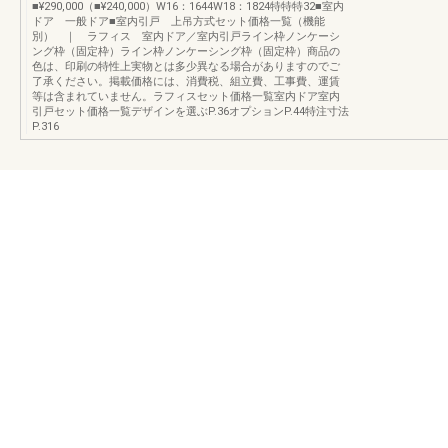
■¥290,000（■¥240,000）W16：1644W18：1824特特特32■室内
ドア 一般ドア■室内引戸 上吊方式セット価格一覧（機能
別） ｜ ラフィス 室内ドア／室内引戸ライン枠ノンケーシ
ング枠（固定枠）ライン枠ノンケーシング枠（固定枠）商品の
色は、印刷の特性上実物とは多少異なる場合がありますのでご
了承ください。掲載価格には、消費税、組立費、工事費、運賃
等は含まれていません。ラフィスセット価格一覧室内ドア室内
引戸セット価格一覧デザインを選ぶP.36オプションP.44特注寸法
P.316