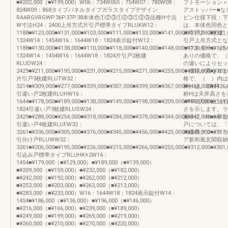
■¥202,000（■¥199,000）W06：734W065：754W07：780W08：
フトモーション＋
824W09：868タイプパネルタイプガラスタイプデザイン
アストッパー■な
RAARGVRGWP.36P.37P.38本体色①②③①②③①②③品種H寸法
ピン仕様下段：下
W寸法H24：2400上吊方式片引戸標準タイプRLUKW12：
は、本体色同色と
1188■¥123,000■¥131,000■¥103,000■¥111,000■¥133,000■¥141,000■¥113,000■¥121
片引戸2・3枚建
1324W14：1454W16：1644W18：1824表示錠付W12：
引戸上吊方式とな
1188■¥130,000■¥138,000■¥110,000■¥118,000■¥140,000■¥148,000■¥120,000■¥128
ソフトモーション
1324W14：1454W16：1644W18：1824片引戸2枚建
ありの価格で、（
RLUDW24：
の違いによりセッ
2429■¥211,000■¥195,000■¥231,000■¥215,000■¥271,000■¥255,000■¥317,000■¥301,
ト価格が異なりま
片引戸3枚建RLUTW32：
格で、（ ）内は
3214■¥309,000■¥277,000■¥339,000■¥307,000■¥399,000■¥367,000■¥468,000■¥436,
枠）は、3方枠、
引違い戸2枚建RLUHW16：
称Hは天井高さを
1644■¥178,000■¥189,000■¥138,000■¥149,000■¥198,000■¥209,000■¥158,000■¥169
WHFL天井仕上
1824引違い戸3枚建RLUSW24：
さを示します。ラ
2429■¥288,000■¥254,000■¥318,000■¥284,000■¥378,000■¥344,000■¥447,000■¥413,
面単位：mm単位
引違い戸4枚建RLUFW32：
戸については、「
3261■¥336,000■¥305,000■¥376,000■¥345,000■¥456,000■¥425,000■¥548,000■¥517,
内建具ラフィスラ
引分け戸RLUWW32：
ア新和風玄関収納
3261■¥206,000■¥195,000■¥226,000■¥215,000■¥266,000■¥255,000■¥312,000■¥301,
引込み戸標準タイプRLUHK※2W14：
1454■¥179,000（■¥129,000）■¥189,000（■¥139,000）
■¥209,000（■¥159,000）■¥232,000（■¥182,000）
■¥242,000（■¥192,000）■¥262,000（■¥212,000）
■¥253,000（■¥203,000）■¥263,000（■¥213,000）
■¥283,000（■¥233,000）W16：1644W18：1824表示錠付W14：
1454■¥186,000（■¥136,000）■¥196,000（■¥146,000）
■¥216,000（■¥166,000）■¥239,000（■¥189,000）
■¥249,000（■¥199,000）■¥269,000（■¥219,000）
■¥260,000（■¥210,000）■¥270,000（■¥220,000）