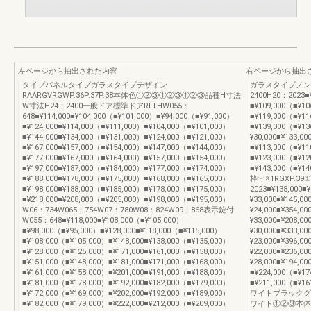
左ページから抽出された内容
右ページから抽出
タイプパネルタイプガラスタイプデザイン
ガラスタイプノンケ
RAARGVRGWP.36P.37P.38本体色①②③①②③①②③品種H寸法
2400H20：2023■¥
W寸法H24：2400一般ドア標準ドアRLTHW055：
■¥109,000（■¥10
648■¥114,000■¥104,000（■¥101,000）■¥94,000（■¥91,000）
■¥119,000（■¥11
■¥124,000■¥114,000（■¥111,000）■¥104,000（■¥101,000）
■¥139,000（■¥13
■¥144,000■¥134,000（■¥131,000）■¥124,000（■¥121,000）
¥30,000■¥133,0
■¥167,000■¥157,000（■¥154,000）■¥147,000（■¥144,000）
■¥113,000（■¥11
■¥177,000■¥167,000（■¥164,000）■¥157,000（■¥154,000）
■¥123,000（■¥12
■¥197,000■¥187,000（■¥184,000）■¥177,000（■¥174,000）
■¥143,000（
■¥188,000■¥178,000（■¥175,000）■¥168,000（■¥165,000）
枠︶※1RGXP.39
■¥198,000■¥188,000（■¥185,000）■¥178,000（■¥175,000）
2023■¥138,000■¥
■¥218,000■¥208,000（■¥205,000）■¥198,000（■¥195,000）
¥33,000■¥145,00
W06：734W065：754W07：780W08：824W09：868表示錠付
¥24,000■¥354,00
W055：648■¥118,000■¥108,000（■¥105,000）
¥33,000■¥208,00
■¥98,000（■¥95,000）■¥128,000■¥118,000（■¥115,000）
¥30,000■¥333,00
■¥108,000（■¥105,000）■¥148,000■¥138,000（■¥135,000）
¥23,000■¥396,00
■¥128,000（■¥125,000）■¥171,000■¥161,000（■¥158,000）
¥22,000■¥236,00
■¥151,000（■¥148,000）■¥181,000■¥171,000（■¥168,000）
¥28,000■¥194,0
■¥161,000（■¥158,000）■¥201,000■¥191,000（■¥188,000）
■¥224,000（■¥17
■¥181,000（■¥178,000）■¥192,000■¥182,000（■¥179,000）
■¥211,000（■¥
■¥172,000（■¥169,000）■¥202,000■¥192,000（■¥189,000）
ワイトブラックグ
■¥182,000（■¥179,000）■¥222,000■¥212,000（■¥209,000）
ワイト①②③本体