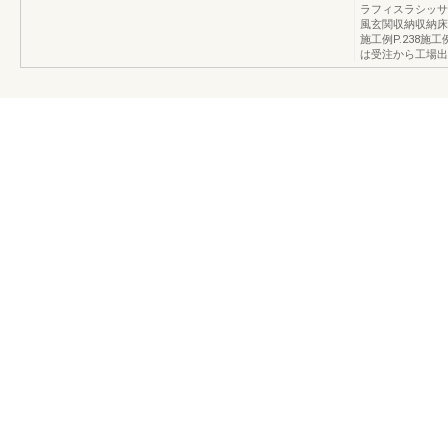
ラフィスラシッサ
風玄関収納収納床
施工例P.238施
は受注から工場出荷