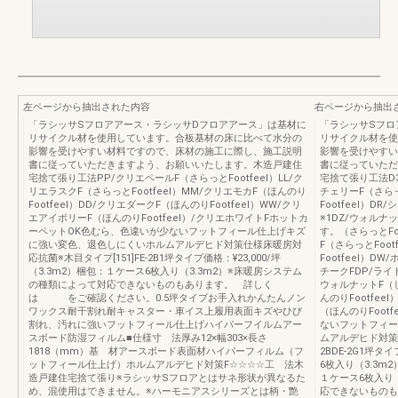
左ページから抽出された内容
右ページから抽出
「ラシッサSフロアアース・ラシッサDフロアアース」は基材に
「ラシッサSフロ
リサイクル材を使用しています。合板基材の床に比べて水分の
リサイクル材を使
影響を受けやすい材料ですので、床材の施工に際し、施工説明
影響を受けやすい
書に従っていただきますよう、お願いいたします。木造戸建住
書に従っていただ
宅捨て張り工法PP/クリエペールF（さらっとFootfeel）LL/ク
宅捨て張り工法D3
リエラスクF（さらっとFootfeel）MM/クリエモカF（ほんのり
チェリーF（さらっ
Footfeel）DD/クリエダークF（ほんのりFootfeel）WW/クリ
Footfeel）D
エアイボリーF（ほんのりFootfeel）/クリエホワイトFホットカ
※1DZ/ウォルナ
ーペットOK色むら、色違いが少ないフットフィール仕上げキズ
す。（さらっとFoo
に強い変色、退色しにくいホルムアルデヒド対策仕様床暖房対
F（さらっとFoo
応抗菌※木目タイプ[151]FE-2B1坪タイプ価格：¥23,000/坪
Footfeel）D
（3.3m2）梱包：１ケース6枚入り（3.3m2）※床暖房システム
チークFDP/ライ
の種類によって対応できないものもあります。 詳しく
ウォルナットF（しっ
は をご確認ください。0.5坪タイプお手入れかんたんノン
んのりFootfeel
ワックス耐干割れ耐キャスター・車イス上履用表面キズやひび
（ほんのりFoot
割れ、汚れに強いフットフィール仕上げハイパーフイルムアー
ないフットフィー
スボード防湿フィルム■仕様寸 法厚み12×幅303×長さ
ムアルデヒド対策仕
1818（mm）基 材アースボード表面材ハイパーフィルム（フ
2BDE-2G1坪タ
ットフィール仕上げ）ホルムアルデヒド対策F☆☆☆☆工 法木
6枚入り（3.3m2
造戸建住宅捨て張り※ラシッサSフロアとはサネ形状が異なるた
１ケース6枚入り
め、混使用はできません。※ハーモニアスシリーズとは柄・艶
応できないもの