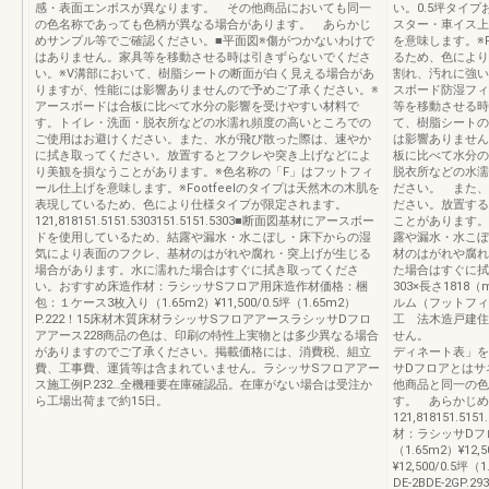
感・表面エンボスが異なります。 その他商品においても同一
い。0.5坪タイ
の色名称であっても色柄が異なる場合があります。 あらかじ
スター・車イス上
めサンプル等でご確認ください。■平面図※傷がつかないわけで
を意味します。※F
はありません。家具等を移動させる時は引きずらないでくださ
るため、色により
い。※V溝部において、樹脂シートの断面が白く見える場合があ
割れ、汚れに強い
りますが、性能には影響ありませんので予めご了承ください。※
スボード防湿フィ
アースボードは合板に比べて水分の影響を受けやすい材料で
等を移動させる時
す。トイレ・洗面・脱衣所などの水濡れ頻度の高いところでの
て、樹脂シートの
ご使用はお避けください。また、水が飛び散った際は、速やか
は影響ありません
に拭き取ってください。放置するとフクレや突き上げなどによ
板に比べて水分の
り美観を損なうことがあります。※色名称の「F」はフットフィ
脱衣所などの水濡
ール仕上げを意味します。※Footfeelのタイプは天然木の木肌を
ださい。 また、
表現しているため、色により仕様タイプが限定されます。
ださい。放置する
121,818151.5151.5303151.5151.5303■断面図基材にアースボー
ことがあります。
ドを使用しているため、結露や漏水・水こぼし・床下からの湿
露や漏水・水こぼ
気により表面のフクレ、基材のはがれや腐れ・突上げが生じる
材のはがれや腐れ
場合があります。水に濡れた場合はすぐに拭き取ってくださ
た場合はすぐに拭
い。おすすめ床造作材：ラシッサSフロア用床造作材価格：梱
303×長さ181
包：１ケース3枚入り（1.65m2）¥11,500/0.5坪（1.65m2）
ルム（フットフィ
P.222！15床材木質床材ラシッサSフロアアースラシッサDフロ
工 法木造戸建住
アアース228商品の色は、印刷の特性上実物とは多少異なる場合
せん。 に「
がありますのでご了承ください。掲載価格には、消費税、組立
ディネート表」を
費、工事費、運賃等は含まれていません。ラシッサSフロアアー
サDフロアとはサ
ス施工例P.232…全機種要在庫確認品。在庫がない場合は受注か
他商品と同一の色
ら工場出荷まで約15日。
す。 あらかじめ
121,818151.5
材：ラシッサDフ
（1.65m2）¥12,
¥12,500/0.5
DE-2BDE-2GP.