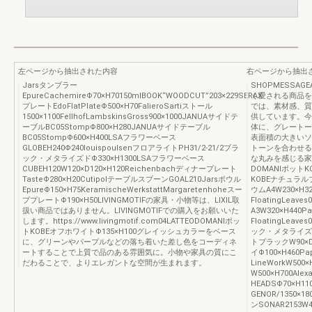
左ページから抽出された内容
右ページから抽出
Jarsタンブラー
SHOPMESSA
EpureCachemireΦ70×H70150mlBOOK“WOODCUT”203×229SERAX
く愛される商品を
プレートEdoFlatPlateΦ500×H70FalieroSartiストール
では、素材感、質
1500×1100FellhofLambskinsGross900×1000JANUAサイドテ
供しています。今
ーブルBC05StompΦ800×H280JANUAサイドテーブル
体に、グレートー
BC05StompΦ600×H400LSAフラワーベース
表面積の大きいソ
GLOBEH240Φ240louispoulsenフロアライトPH31/2-21/2ブラ
トーンを合わせる
ック・メタライズドΦ330×H1300LSAフラワーベース
な丸みを感じる家
CUBEH120W120×D120×H120Reichenbachディナープレート
DOMANIポットK
TasteΦ280×H20CutipolテーブルスプーンGOAL210Jarsボウル
KOBEナチュラル
EpureΦ150×H75KeramischeWerkstattMargaretenhoheスー
ウムA4W230×H32
ププレートΦ190×H50LIVINGMOTIFの家具・小物等は、LIXIL取
FloatingLea
扱い商品ではありません。LIVINGMOTIFでの購入をお願いいた
A3W320×H440P
します。https://www.livingmotif.com04LATTEODOMANIポッ
FloatingLeav
トKOBEオフホワイトΦ135×H100グレイッシュカラーをベース
ック・メタライズド
に、グリーンやパープルなどの落ち着いた差し色をコーディネ
トブラックW90×D9
ートすることで上質で品のある雰囲気に。小物や家具の質にこ
イΦ100×H460Pa
だわることで、よりエレガントな空間が生まれます。
LineWorkW500
W500×H700Alex
HEADSΦ70×H1
GENOR/1350×1
ンSONAR2153W