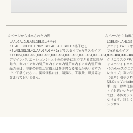
左ページから抽出された内容
右ページから抽出
LAALGALGJLABLGBLGJ格子付
LGRLGHLAHLG
※1LACLGCLGKLGN※2LGGLAGLADLGDLGK格子なし
クエア）LWB（
※1LAELGELGL※2LAFLGFLGM※2●ガラスタイプ●ガラスタイプ
プ●通風タイプ
※1※1¥54,000∼¥60,000∼¥83,000∼¥84,000∼¥83,000∼¥84,000∼¥54,000∼¥60,000∼¥8
※1※1¥83,000∼¥8
デザインバリエーション8十人十色の好みに対応できる柔軟性が
クリエラスクPP
魅力。室内ドア室内引戸室内ドア室内引戸室内ドア室内引戸商
ャスホワイトMM/
品の色は、印刷の特性上実物とは多少異なる場合がありますの
×6Colorsス
でご了承ください。掲載価格には、消費税、工事費、運賃等は
レタイプ）室内引
含まれておりません。
（引戸）引手クロ
型LColorVari
手・錠（標準仕様
トでお選びいただけ
では、本体ガラス
なります。詳しく
シッサS