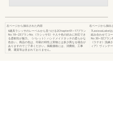
左ページから抽出された内容
右ページから抽出
6建具ラシッサのレーベルから見つける2Chapter01∼17プラン
7LasissaL
No.18∼23プランNo.《ラシッサS》十人十色の好みに対応でき
組み合わせてコー
る柔軟性が魅力。《パレット》ハンドメイドタッチの柔らかな
No.30∼32プ
色合い。商品の色は、印刷の特性上実物とは多少異なる場合が
《ラテオ》洗練さ
ありますのでご了承ください。掲載価格には、消費税、工事
ィア》ヴィンテー
費、運賃等は含まれておりません。