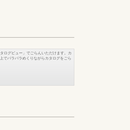
タログビュー」でごらんいただけます。カ
b上でパラパラめくりながらカタログをごら