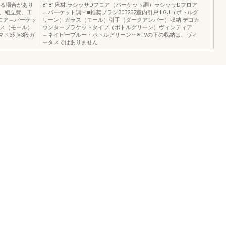
なる場合があり
8181床材:ラシッサDフロア（パーケット調）ラシッサDフロア
、組立費、工
︵パーケット調︶■推奨プラン303232室内引戸:LGJ（ボトルグ
ロア︵パーケッ
リーン）ガラス（モール）引手（ダークアンバー）収納:デコカ
ラス（モール）
ウンターブラケットタイプ（ボトルグリーン）ヴィンティア
ド3列×3段ガ
︵ネイビーブルー・ボトルグリーン︶※TVの下の収納は、ヴィ
ータスではありません