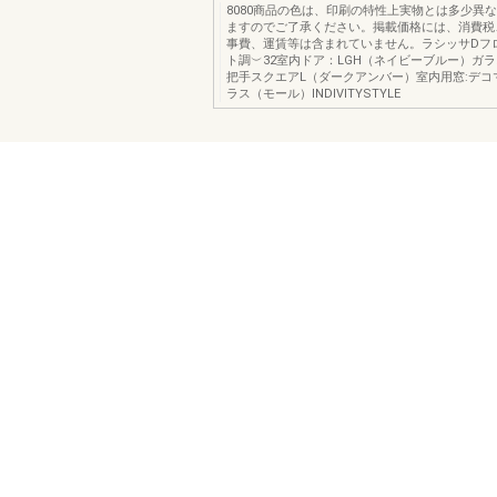
8080商品の色は、印刷の特性上実物とは多少異
ますのでご了承ください。掲載価格には、消費税
事費、運賃等は含まれていません。ラシッサDフ
ト調︶32室内ドア：LGH（ネイビーブルー）ガ
把手スクエアL（ダークアンバー）室内用窓:デコマ
ラス（モール）INDIVITYSTYLE