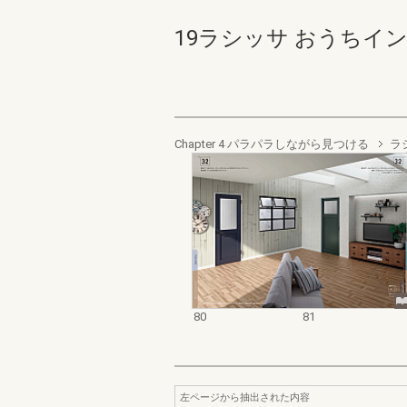
19ラシッサ おうちインテ
Chapter 4 パラパラしながら見つける
ラ
80
81
左ページから抽出された内容