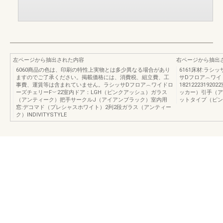
左ページから抽出された内容
右ページから抽出
6060商品の色は、印刷の特性上実物とは多少異なる場合があり
6161床材:ラ
ますのでご了承ください。掲載価格には、消費税、組立費、工
サDフロア︵ワイ
事費、運賃等は含まれていません。ラシッサDフロア︵ワイドロ
1821222319
ーズチェリーF︶22室内ドア：LGH（ピンクアッシュ）ガラス
ッカー）引手（ア
（アンティーク）把手サークルJ（アイアンブラック）室内用
ットタイプ（ピン
窓:デコマド（プレシャスホワイト）2列2段ガラス（アンティー
ク）INDIVITYSTYLE