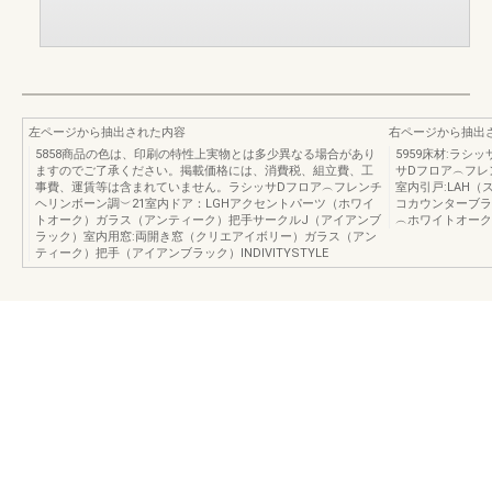
左ページから抽出された内容
右ページから抽出
5858商品の色は、印刷の特性上実物とは多少異なる場合があり
5959床材:ラ
ますのでご了承ください。掲載価格には、消費税、組立費、工
サDフロア︵フレン
事費、運賃等は含まれていません。ラシッサDフロア︵フレンチ
室内引戸:LAH
ヘリンボーン調︶21室内ドア：LGHアクセントパーツ（ホワイ
コカウンターブラ
トオーク）ガラス（アンティーク）把手サークルJ（アイアンブ
︵ホワイトオーク
ラック）室内用窓:両開き窓（クリエアイボリー）ガラス（アン
ティーク）把手（アイアンブラック）INDIVITYSTYLE