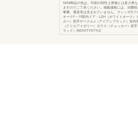
5454商品の色は、印刷の特性上実物とは多少異
ますのでご了承ください。掲載価格には、消費税
事費、運賃等は含まれていません。ラシッサDフ
オークF︶19室内ドア：LGH（ホワイトオーク）
カー）把手サークルJ（アイアンブラック）室内用
（クリエアイボリー）ガラス（チェッカー）把手
ラック）INDIVITYSTYLE