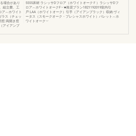
なる場合があり
5555床材:ラシッサDフロア（ホワイトオークＦ）ラシッサDフ
、組立費、工
ロア︵ホワイトオークF︶■推奨プラン1821192019室内引
ロア︵ホワイト
戸:LAA（ホワイトオーク）引手（アイアンブラック）収納:ヴィ
ガラス（チェッ
ータス（スモークオーク・プレシャスホワイト）パレット︵ホ
窓:両開き窓
ワイトオーク︶
（アイアンブ