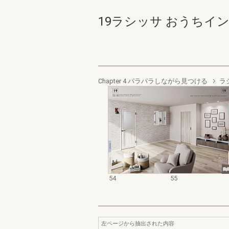
19ラシッサ おうちインテ
Chapter 4 パラパラしながら見つける
ラ
54
55
左ページから抽出された内容