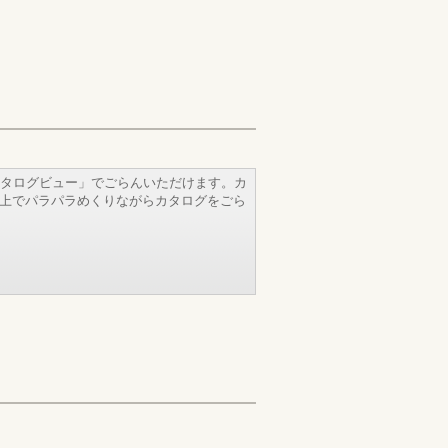
タログビュー」でごらんいただけます。カ
b上でパラパラめくりながらカタログをごら