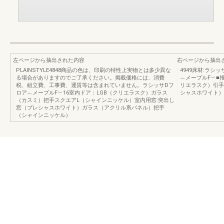
左ページから抽出された内容
右ページから抽出
PLAINSTYLE4848商品の色は、印刷の特性上実物とは多少異な
4949床材:ラ
る場合がありますのでご了承ください。掲載価格には、消費
︵メープルF︶■推奨
税、組立費、工事費、運賃等は含まれていません。ラシッサDフ
リエラスク）引手
ロア︵メープルF︶16室内ドア：LGB（クリエラスク）ガラス
シャスホワイト）
（カスミ）把手スクエアL（シャインニッケル）室内用窓:突出し
窓（プレシャスホワイト）ガラス（アクリル系パネル）把手
（シャインニッケル）