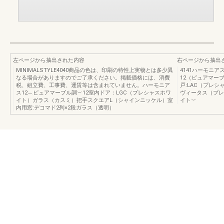
左ページから抽出された内容
右ページから抽出
MINIMALSTYLE4040商品の色は、印刷の特性上実物とは多少異
4141ハーモニア
なる場合がありますのでご了承ください。掲載価格には、消費
12（ピュアマーブ
税、組立費、工事費、運賃等は含まれていません。ハーモニア
戸:LAC（プレ
ス12︵ピュアマーブル調︶12室内ドア：LGC（プレシャスホワ
ヴィータス（プレ
イト）ガラス（カスミ）把手スクエアL（シャインニッケル）室
イト︶
内用窓:デコマド2列×2段ガラス（透明）