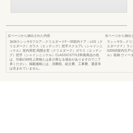
左ページから抽出された内容
右ページから抽出
2626ラシッサSフロア︵クリエダークF︶05室内ドア：LGS（ク
ラシッサS︵クリ
リエダーク）ガラス（エッチング）把手スクエアL（シャインニ
エダークＦ）ラシ
ッケル）室内用窓:両開き窓（クリエダーク）ガラス（エッチン
020505室内引
グ）把手（シャインニッケル）CLASSICSTYLE和風商品の色
ル）収納:ヴィー
は、印刷の特性上実物とは多少異なる場合がありますのでご了
承ください。掲載価格には、消費税、組立費、工事費、運賃等
は含まれていません。