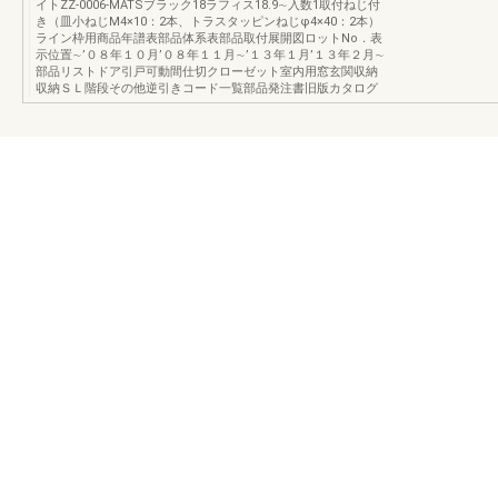
イトZZ-0006-MATSブラック18ラフィス18.9∼入数1取付ねじ付
き（皿小ねじM4×10：2本、トラスタッピンねじφ4×40：2本）
ライン枠用商品年譜表部品体系表部品取付展開図ロットNo．表
示位置∼’０８年１０月’０８年１１月∼’１３年１月’１３年２月∼
部品リストドア引戸可動間仕切クローゼット室内用窓玄関収納
収納ＳＬ階段その他逆引きコード一覧部品発注書旧版カタログ