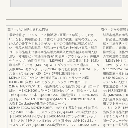
左ページから抽出された内容
右ページから抽出
最新情報は、Ｏｎｓｉｔｅ物販発注画面にて確認してくださ
部品名部品名商品
い。なお、掲載部品は、予告なく仕様の変更、価格の改訂、及
ド部品色上代価格
び供給の終了をする場合がありますので発注時に確認くださ
状・寸法形状・寸
い。部品名部品名商品・部品コード部品色上代価格商品・部品
注画面にて確認し
コード部品色上代価格商品名販売期間入数商品名販売期間入数
様の変更、価格の
形状・寸法形状・寸法備考備考188引戸・アウトセット引戸用戸
ので発注時に確認
先キャップ（自閉引戸用）［MDW938］大開口建具15.2∼19.5入
［MDSY864］フ
数1枠用ブレーキ［MDT73］WLモダンクラシックⅡ型04.9∼10.9
106WLモダン14
入数106WLモダンクラシック08WL取付ねじ付属（BIB764：トラ
NZZZ22212WL1
スタッピンねじφ4×20：2本）37989.2錠受けセット
用縦部材用取付ねじ
MZH□HZ001FNMC443代替対応WLモダンクラシックⅡ型
φ3.5×50:2本
03.10∼10.9入数106WLモダンクラシック08WL色コード
ィス15.1∼入数
□:B/F/H/K/R/S/V（E,J,N色終息のため他色で代替）新旧コード
本別途必要（15G
対比：MZHCHZ001→FNMC443取付ねじ付き（皿タッピンねじ
サ/19大開口建
1種：φ3.5×20：2本、φ4×50：2本（頭部塗装）91132282454錠
具［MDW807］1
受けセットMZHZHZ002代替対応MZHZHZ00310WL10.9∼18.3
受け金具取付治具［
入数112WLLatteoVINTIA代替品コード：
用ソフトモーショ
MZHZHZ002→MZHZHZ003色：ホワイト系取付ねじ付き(皿小
ス15.1∼入数1
ねじM4×10：2本､トラスタッピンねじφ4×40：2本)錠受けセッ
品体系表部品取付
トZZ-0002-MATSホワイトZZ-0004-MATSブラック18ラシッサ
８年１１月∼’１
18.4∼入数118ラフィス取付ねじ付き(皿小ねじM4×10：2本､ト
間仕切クローゼッ
ラスタッピンねじφ4×40：2本)錠受けセットZZ-0005-MATSホワ
きコード一覧部品