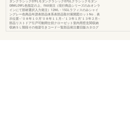
ダンクラシック07FLモダンクラシック07GLクラシックモダン
08WL09FL色指定の上、FAX発注（現行商品シリーズのみオンラ
インにて部材選択入力発注）12WL・15GLラフィスのみシャイ
ングレー色商品年譜表部品体系表部品取付展開図ロットNo．表
示位置∼’０８年１０月’０８年１１月∼’１３年１月’１３年２月∼
部品リストドア引戸可動間仕切クローゼット室内用窓玄関収納
収納ＳＬ階段その他逆引きコード一覧部品発注書旧版カタログ