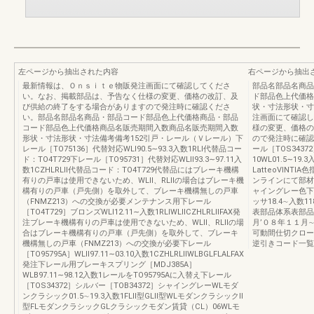
左ページから抽出された内容
右ページから抽出
最新情報は、Ｏｎｓｉｔｅ物販発注画面にて確認してくださ
部品名部品名商品
い。なお、掲載部品は、予告なく仕様の変更、価格の改訂、及
ド部品色上代価格
び供給の終了をする場合がありますので発注時に確認くださ
状・寸法形状・寸
い。部品名部品名商品・部品コード部品色上代価格商品・部品
注画面にて確認し
コード部品色上代価格商品名販売期間入数商品名販売期間入数
様の変更、価格の
形状・寸法形状・寸法備考備考152引戸・レール（Ｖレール）下
ので発注時に確認
レール［TO75136］代替対応WLⅠ90.5∼93.3入数1RLⅠ代替品コー
ール［TOS343
ド：TO4T729下レール［TO95731］代替対応WLⅡ93.3∼97.11入
10WL01.5∼19.
数1CZHLRLⅡ代替品コード：TO4T729代替品にはブレーキ機構
LatteoVIN
有りの戸車は使用できないため、WLⅡ、RLⅡの場合はブレーキ機
ンラインにて部材
構有りの戸車（戸先側）を取外して、ブレーキ機構無しの戸車
ャイングレー色下レ
（FNMZ213）への交換が必要メンテナンス用下レール
ッサ18.4∼入数
［TO4T729］ブロンズWLⅠ12.11∼入数1RLⅠWLⅡCZHLRLⅡFAX発
表部品体系表部品
注ブレーキ機構有りの戸車は使用できないため、WLⅡ、RLⅡの場
月’０８年１１月
合はブレーキ機構有りの戸車（戸先側）を取外して、ブレーキ
可動間仕切クロー
機構無しの戸車（FNMZ213）への交換が必要下レール
逆引きコード一覧
［TO95795A］WLⅡ97.11∼03.10入数1CZHLRLⅡWLBGLFLALFAX
発注下レール用ブレーキスプリング［MDJ385A］
WLB97.11∼98.12入数1レールをTO95795Aに入替え下レール
［TOS34372］シルバー［TOB34372］シャイングレーWLモダ
ンクラシック01.5∼19.3入数1FLⅡ型GLⅡ型WLモダンクラシックⅡ
型FLモダンクラシックGLクラシックモダン賃貸（CL）06WLモ