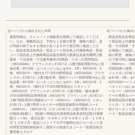
左ページから抽出された内容
右ページから抽出
最新情報は、Ｏｎｓｉｔｅ物販発注画面にて確認してくださ
部品名部品名商品
い。なお、掲載部品は、予告なく仕様の変更、価格の改訂、及
ド部品色上代価格
び供給の終了をする場合がありますので発注時に確認くださ
状・寸法形状・寸
い。部品名部品名商品・部品コード部品色上代価格商品・部品
注画面にて確認し
コード部品色上代価格商品名販売期間入数商品名販売期間入数
様の変更、価格の
形状・寸法形状・寸法備考備考392階段・スポッ灯照明部品
ので発注時に確認
［MDQ604A］ブラウンスポッ灯00.12∼入数1階段用取付ねじ別
（900mm）［M
途必要（BI1520：なべタッピンねじφ2×5：2本）MDQ618：2
付階段踊り場用、
個、MDQ619：1個付き17120510照明部品［MDQ605A］ブラウ
ジュスポッ灯00
ンスポッ灯00.12∼入数1幅木用、階段テーパー部材用取付ねじ別
φ4×38：2本）φ
途必要（BI1520：なべタッピンねじφ2×5：2本）MDQ618：2
NZFZ020ベージ
個、MDQ619：1個付き1712010照明部品ビスキャップ
べタッピンねじφ4×
［MDQ618］ブラウンスポッ灯00.12∼入数1階段・幅木兼用
ーカバー［MDS9
310155照明部品専用受座［MDQ619］ブラウンスポッ灯00.12∼
ラーの専用カバー
入数1階段用25128接続コード（450mm）［MDQ612］スポッ
系表部品取付展開
灯00.12∼入数1専用コネクター付階段直線部分用接続コード
１１月∼’１３年
（600mm）［MDQ613］スポッ灯00.12∼入数1専用コネクター
切クローゼット室
付階段2段廻り、3段廻り用商品年譜表部品体系表部品取付展開
ード一覧部品発注
図ロットNo．表示位置∼’０８年１０月’０８年１１月∼’１３年１
月’１３年２月∼部品リストドア引戸可動間仕切クローゼット室
内用窓玄関収納収納ＳＬ階段その他逆引きコード一覧部品発注
書旧版カタログ