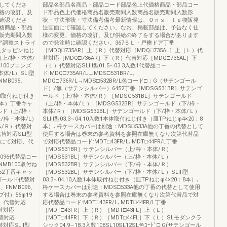
してくださ
部品名部品名商品・部品コード部品色上代価格商品・部品コー
格の改訂、及
ド部品色上代価格商品名販売期間入数商品名販売期間入数形
確認くださ
状・寸法形状・寸法備考備考最新情報は、Ｏｎｓｉｔｅ物販発
格商品・部品
注画面にて確認してください。なお、掲載部品は、予告なく仕
販売期間入数
様の変更、価格の改訂、及び供給の終了をする場合があります
ア調整ストライ
ので発注時に確認ください。367ＳＬ・戸襖ドア丁番
(皿タッピンねじ
［MDQ□735AR］上（Ｒ）代替対応［MDQ□735AL］上（Ｌ）代
ズ（上/枠・本体/
替対応［MDQ□736AR］下（Ｒ）代替対応［MDQ□736AL］下
100ブロンズ
（Ｌ）代替対応SLⅢ型01.5∼03.3入数1代替品コー
体/L）SLⅠ型
ド:MDQ□735AR/L→MDS□531BR/L､
NMB095、
MDQ□736R/L→MDS□532BR/L色コード□：G（サテンゴール
ド）/無（サテンシルバー）6452丁番［MDSG531BR］サテンゴ
100取付ねじ付き
ールド（上/枠・本体/Ｒ）［MDSG531BL］サテンゴールド
:2本）丁番キャ
（上/枠・本体/Ｌ）［MDSG532BR］サテンゴールド（下/枠・
ルド（上/枠・
本体/Ｒ）［MDSG532BL］サテンゴールド（下/枠・本体/Ｌ）
/枠・本体/L）
SLⅢ型03.3∼04.10入数1本体取付ねじ付き（皿TPねじφ4×20：8
体/Ｒ）代替対
本）､枠ケースカバーは別途：MDS□533A他の丁番の代替として
替対応SLⅠ型
使用する場合は巻末の参考資料を参照在庫無くなり次第代替品
ズ色にて対応、代
で対応代替品コード:MDT□43FR/L､MDT□44FR/L丁番
［MDS531BR］サテンシルバー（上/枠・本体/Ｒ）
MB096代替品コー
［MDS531BL］サテンシルバー（上/枠・本体/Ｌ）
FNMB100取付ね
［MDS532BR］サテンシルバー（下/枠・本体/Ｒ）
252丁番キャッ
［MDS532BL］サテンシルバー（下/枠・本体/Ｌ）SLⅢ型
］ゴールド代替対
03.3∼04.10入数1本体取付ねじ付き（皿TPねじφ4×20：8本）､
5、FNMB096、
枠ケースカバーは別途：MDS□533A他の丁番の代替として使用
プ付）56φ19
する場合は巻末の参考資料を参照在庫無くなり次第代替品で対
Ｒ）代替対応
応代替品コード:MDT□43FR/L､MDT□44FR/L丁番
替対応
［MDT□43FR］上（Ｒ）［MDT□43FL］上（Ｌ）
代替対応
［MDT□44FR］下（Ｒ）［MDT□44FL］下（Ｌ）SLモダンクラ
替対応SLⅡ型
シック04.9∼18.3入数108SL10SL12SL色ｺｰﾄﾞ□:G(サテンゴール