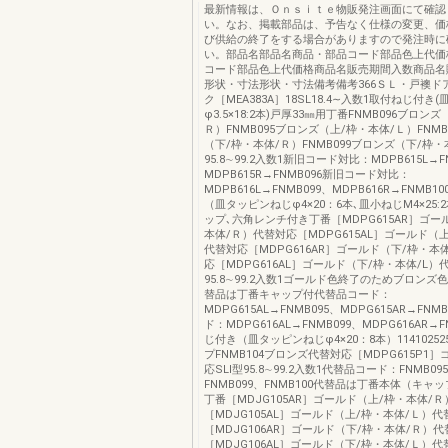
最新情報は、Ｏｎｓｉｔｅ物販発注画面にて確認
い。なお、掲載部品は、予告なく仕様の変更、価
び供給の終了をする場合がありますので発注時に
い。部品名部品名商品・部品コード部品色上代価
コード部品色上代価格商品名販売期間入数商品名
形状・寸法形状・寸法備考備考366ＳＬ・戸襖ド
ク［MEA383A］18SL18.4∼入数1取付ねじ付き
φ3.5×18:2本)戸厚33㎜用丁番FNMB096ブロン
Ｒ）FNMB095ブロンズ（上/枠・本体/Ｌ）FNMB
（下/枠・本体/Ｒ）FNMB099ブロンズ（下/枠・本
95.8∼99.2入数1新旧コード対比：MDPB615L→F
MDPB615R→FNMB096新旧コード対比：
MDPB616L→FNMB099、MDPB616R→FNMB
（皿タッピンねじφ4×20：6本､皿小ねじM4×25
ップ､六角レンチ付き丁番［MDPG615AR］ゴー
本体/Ｒ）代替対応［MDPG615AL］ゴールド（上
代替対応［MDPG616AR］ゴールド（下/枠・本
応［MDPG616AL］ゴールド（下/枠・本体/L）代
95.8∼99.2入数1ゴールド色終了のためブロン
替品は丁番キャップ付代替品コード：
MDPG615AL→FNMB095、MDPG615AR→FN
ド：MDPG616AL→FNMB099、MDPG616AR→
じ付き（皿タッピンねじφ4×20：8本）1141025
プFNMB104ブロンズ代替対応［MDPG615P1
応SLⅠ型95.8∼99.2入数1代替品コード：FNMB09
FNMB099、FNMB100代替品は丁番本体（キャッ
丁番［MDJG105AR］ゴールド（上/枠・本体/
［MDJG105AL］ゴールド（上/枠・本体/Ｌ）代
［MDJG106AR］ゴールド（下/枠・本体/Ｒ）
［MDJG106AL］ゴールド（下/枠・本体/Ｌ）代