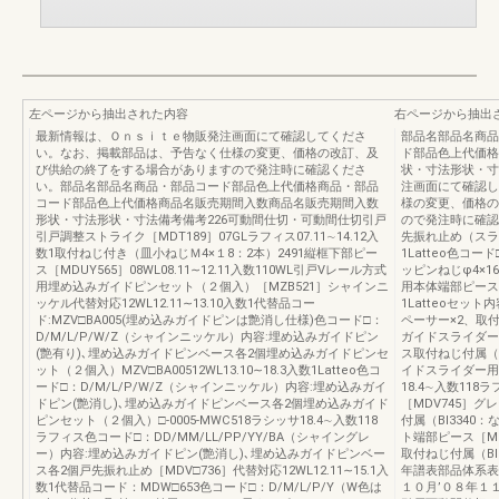
左ページから抽出された内容
右ページから抽出
最新情報は、Ｏｎｓｉｔｅ物販発注画面にて確認してくださ
部品名部品名商品
い。なお、掲載部品は、予告なく仕様の変更、価格の改訂、及
ド部品色上代価格
び供給の終了をする場合がありますので発注時に確認くださ
状・寸法形状・寸
い。部品名部品名商品・部品コード部品色上代価格商品・部品
注画面にて確認し
コード部品色上代価格商品名販売期間入数商品名販売期間入数
様の変更、価格の
形状・寸法形状・寸法備考備考226可動間仕切・可動間仕切引戸
ので発注時に確認
引戸調整ストライク［MDT189］07GLラフィス07.11∼14.12入
先振れ止め（スライ
数1取付ねじ付き（皿小ねじＭ4×１8：2本）2491縦框下部ピー
1Latteo色コー
ス［MDUY565］08WL08.11∼12.11入数110WL引戸Vレール方式
ッピンねじφ4×
用埋め込みガイドピンセット（２個入）［MZB521］シャインニ
用本体端部ピースセット
ッケル代替対応12WL12.11∼13.10入数1代替品コー
1Latteoセッ
ド:MZV□BA005(埋め込みガイドピンは艶消し仕様)色コード□：
ペーサー×2、取付
D/M/L/P/W/Z（シャインニッケル）内容:埋め込みガイドピン
ガイドスライダー［
(艶有り)､埋め込みガイドピンベース各2個埋め込みガイドピンセ
ス取付ねじ付属（B
ット（２個入）MZV□BA00512WL13.10∼18.3入数1Latteo色コ
イドスライダー用
ード□：D/M/L/P/W/Z（シャインニッケル）内容:埋め込みガイ
18.4∼入数11
ドピン(艶消し)､埋め込みガイドピンベース各2個埋め込みガイド
［MDV745］グレー
ピンセット（２個入）□-0005-MWC518ラシッサ18.4∼入数118
付属（BI3340
ラフィス色コード□：DD/MM/LL/PP/YY/BA（シャイングレ
ト端部ピース［MEA
ー）内容:埋め込みガイドピン(艶消し)､埋め込みガイドピンベー
取付ねじ付属（BI
ス各2個戸先振れ止め［MDV□736］代替対応12WL12.11∼15.1入
年譜表部品体系表
数1代替品コード：MDW□653色コード□：D/M/L/P/Y（W色は
１０月’０８年１