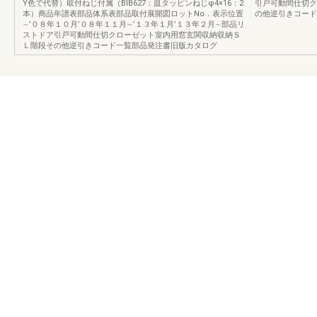
Y色で代替）取付ねじ付属（BIB627：皿タッピンねじφ4×16：2
引戸可動間仕切ク
本）商品年譜表部品体系表部品取付展開図ロットNo．表示位置
の他逆引きコード
∼’０８年１０月’０８年１１月∼’１３年１月’１３年２月∼部品リ
ストドア引戸可動間仕切クローゼット室内用窓玄関収納収納Ｓ
Ｌ階段その他逆引きコード一覧部品発注書旧版カタログ