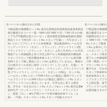
左ページから抽出された内容
右ページから抽出
16部品取付展開図ロットNo.表示位置商品年譜表部品体系表部品
17部品取付展開
発注書逆引きコード一覧∼'08年10月'08年11月∼'13年1月その他
発注書逆引きコード
ドア引戸可動間仕切クローゼット室内用窓玄関収納収納SL階段
可動間仕切クロー
部品リスト'13年2月∼ロットNo.スタンプ引違い・片引きロット
ト'08年11月∼
No.スタンプブランドラベル本体敷居・埋込敷居枠Vレール方式
No.スタンプ敷
ウッディーライン（モダン・クラシック）,グランドライン2型,
トNo.は表示し
グランドライン（クラシック・モダン）上吊り方式Vレール方式
（スタンプ）して
鴨居アルミ内側端部上吊り方式上枠アルミ内側端部表示梱包枠
ル・スタンプ表示
スタンプスタンプ表示梱包本体スタンプブランドラベル表示梱
居アルミ内側端部
包枠スタンプ無し製品にロットNo.は表示していません。梱包小
グ枠（鴨居）ケー
口の表示ラベル付近に捺印（スタンプ）しています。引違い・4
プロットNo.ラ
枚建ウッディーライン（モダン・クラシック）,グランドライン2
建片引き・引き分
型,グランドライン（クラシック・モダン）の時は、ロットNo.
スタンプ本体枠V
シールロットNo.スタンプ99年1月からの製品に適用ブランドラ
包本体表示スタン
ベルブランドラベル99年1月からの製品に適用ロットNo.スタン
ンプスタンプブラ
プブランドラベルに表示しています。引手を右に見て上部位
て上部位置。扉下
置。片引き・引き分けロットNo.スタンプ●ロットNo.表示位置■
ブランドラベル引
室内引戸（ウッディーライン・リアルライン・グランドライ
位置旧版カタログ
ン・賃貸（CL））■引戸用クローザ表示梱包本体ラベル（上
面）（下面）スタンプロットNo.スタンプ旧版カタログ