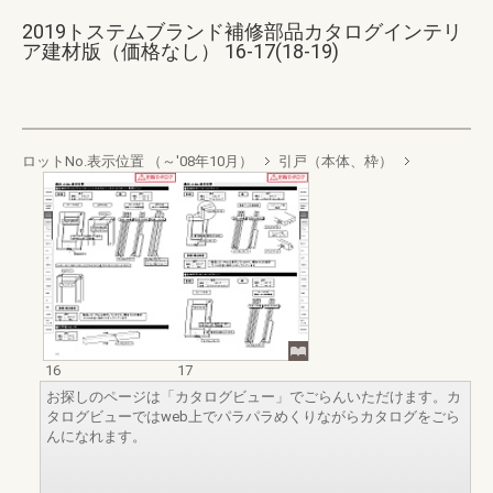
2019トステムブランド補修部品カタログインテリ
ア建材版（価格なし） 16-17(18-19)
ロットNo.表示位置 （～'08年10月）
引戸（本体、枠）
16
17
お探しのページは「カタログビュー」でごらんいただけます。カ
タログビューではweb上でパラパラめくりながらカタログをごら
んになれます。