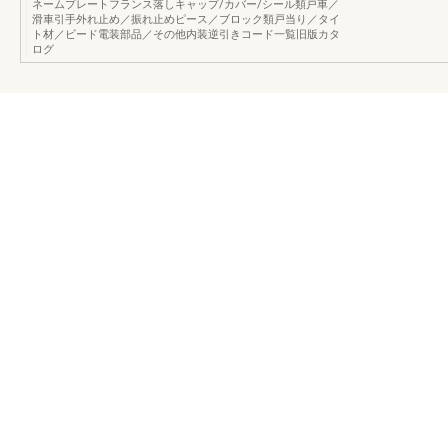
ネームプレートフランス落しキャップ/カバー/シール類戸車／
滑車引手外れ止め／振れ止めピース／ブロック類戸当り／タイ
ト材／ビード電装部品／その他内装逆引きコード一覧旧版カタ
ログ