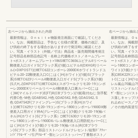
左ページから抽出された内容
右ページから抽出
最新情報は、Ｏｎｓｉｔｅ物販発注画面にて確認してくださ
最新情報は、Ｏｓ
い。なお、掲載部品は、予告なく仕様の変更、価格の改訂、及
い。なお、掲載部
び供給の終了をする場合がありますので発注時に確認くださ
び供給の終了をす
い。写真・イラスト（外観／寸法）商品名・販売期間備考発注
い。写真・イラス
記号部品名称部品色記号・名称上代価格ポスト／ネームプレー
記号部品名称部品
ト<ポスト／ネームプレート>186S8ETC3656ユピテルⅡリベール
ート<ポスト／ネー
郵便差入口ガイドS(ブラック系)(1個)ユピテルⅡ(DXHGR)リベー
ーレ1800コンポ
ル(○DXPOST1)□8ETC622コンポーレ2000DXホワイトランドユ
ワイト)(1個)クリ
ピテル20･22郵便差入口C(こはく)H(ホワイト)(1個)S(ブラック
系)□8SK229コ
系)S8ETC623リベールⅡ郵便差入口ガイドS(ブラック系)(1個)
トC(こはく)H(1
(S,F,H,J)DKPOST1□8ETC624エスポワールクリモ20･19コンポ
レル嵐山70嵐山7
ーレ2000DXリベールリベールⅡ郵便差入口裏カバーC(こは
リストハンドル/クレセ
く)M(マイルドバーチ)E(FT)R(CBブラウン)(1個)取付ねじ:別手配
ｻﾞｰ類ヒンジ/
代替C色･M色:QDAB542､H色:QDAD542､R色:QDAG542､S
ス落しキャップ/
色:QDAT542F(ファイングレー)S(ブラック系)H(ホワイ
れ止めピース／ブ
ト)□8ETC629クリモ20･19コンポーレ1800コンポーレ1900DX郵
／その他内装逆引
便差入口用ガイド枠A(グレー)C(こはく)(1個)クリモ20･19(袖パ
ネル)H(ホワイト)S(ブラック系）□8ETC630クリモ20･19コンポ
ーレ1800コンポーレ1900DXパレル郵便差入口用防犯カバーC(こ
はく)H(ホワイト)(1個)クリモ20･19(袖パネル)R(CBブラウ
ン)S(ブラック系）部品リストハンドル/クレセント/錠類ﾄﾞｱﾁｪｰ
ﾝ/ﾄﾞｱｸﾛｰｻﾞｰ/引戸ｸﾛｰｻﾞｰ類ヒンジ/ストッパー/丁番類ポスト／